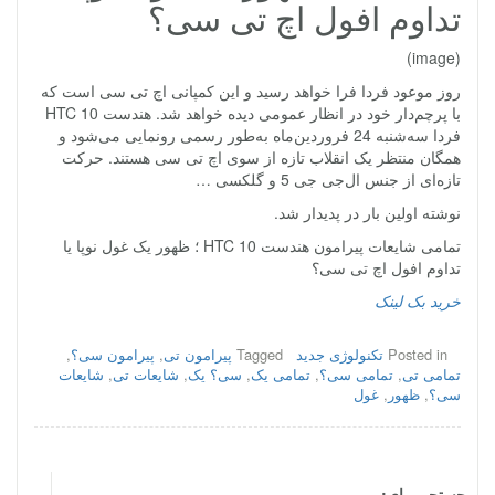
تداوم افول اچ تی سی؟
(image)
روز موعود فردا فرا خواهد رسید و این کمپانی اچ تی سی است که
با پرچم‌دار خود در انظار عمومی دیده خواهد شد. هندست HTC 10
فردا سه‌شنبه 24 فروردین‌ماه به‌طور رسمی رونمایی می‌شود و
همگان منتظر یک انقلاب تازه از سوی اچ تی سی هستند. حرکت
تازه‌ای از جنس ال‌جی جی 5 و گلکسی …
نوشته اولین بار در پدیدار شد.
تمامی شایعات پیرامون هندست HTC 10 ؛ ظهور یک غول نوپا یا
تداوم افول اچ تی سی؟
خرید بک لینک
Posted in
تکنولوژی جدید
Tagged
پیرامون تی
,
پیرامون سی؟
,
تمامی تی
,
تمامی سی؟
,
تمامی یک
,
سی؟ یک
,
شایعات تی
,
شایعات
سی؟
,
ظهور
,
غول
جستجو برای: