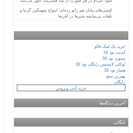
شود/ مردم در هر صورت از سد فیلترینگ عبور می‌کنند
کشتی‌های بیابان هم زانو زده‌اند؛ امواج سهمگین گرما و
تلفات بی‌سابقه شترها در آفریقا
.
خرید بک لینک فالو
آپدیت نود 32
پسورد نود 32
اوکلی لایسنس رایگان نود 32
همیار نود 32
بهترین سئو
رایگان
خرید آنتی ویروس
آخرین دیدگاه‌ها
بایگانی