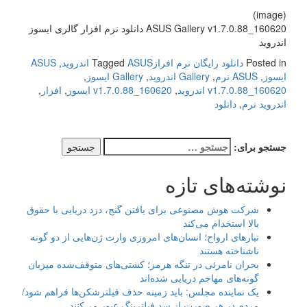
(image)
ASUS Gallery v1.7.0.88_160620 دانلود نرم افزار گالری ایسوز
اندروید
Posted in
دانلود رایگان نرم افراز
ASUS اندروید
Tagged
,
ASUS
ایسوز
,
ASUS نرم
,
Gallery اندروید
,
Gallery ایسوز
,
v1.7.0.88_160620 اندروید
,
v1.7.0.88_160620 ایسوز
,
افزار
,
اندروید نرم
,
دانلود
جستجو برای:
نوشته‌های تازه
شرکت هوش مصنوعی برای یافتن گنج، دزد دریایی با حقوق
بالا استخدام می‌کند
تبارهای ارواح؛ انسان‌های امروزی وارث ژن‌هایی از دو گونه
ناشناخته هستند
بحران نامرئی در تنگه هرمز؛ کشتی‌های متوقف‌شده میزبان
گونه‌های مهاجم دریایی شده‌اند
یک نماینده مجلس: باید زمینه حذف فیلترشکن‌ها فراهم شود/
مردم در هر صورت از سد فیلترینگ عبور می‌کنند