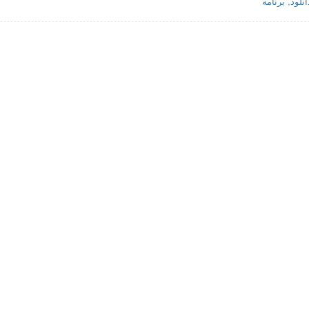
انلود
,
برنامه