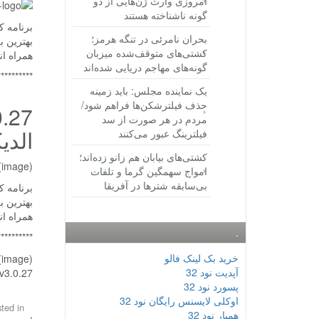
امروزی وارث ژن‌هایی از دو
گونه ناشناخته هستند
بحران نامرئی در تنگه هرمز؛
بهترین ب
کشتی‌های متوقف‌شده میزبان
همراه ان
گونه‌های مهاجم دریایی شده‌اند
**********
یک نماینده مجلس: باید زمینه
حذف فیلترشکن‌ها فراهم شود/
مردم در هر صورت از سد
الدی
فیلترینگ عبور می‌کنند
کشتی‌های بیابان هم زانو زده‌اند؛
(image)
امواج سهمگین گرما و تلفات
بی‌سابقه شترها در آفریقا
بهترین ب
همراه ان
.
**********
خرید بک لینک فالو
(image)
آپدیت نود 32
Premium v3.0.27
پسورد نود 32
اوکلی لایسنس رایگان نود 32
ted in
همیار نود 32