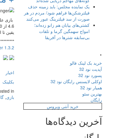
گونه‌های مهاجم دریایی شده‌اند
یک نماینده مجلس: باید زمینه حذف
فیلترشکن‌ها فراهم شود/ مردم در هر
صورت از سد فیلترینگ عبور می‌کنند
کشتی‌های بیابان هم زانو زده‌اند؛
امواج سهمگین گرما و تلفات
یقین تا 
بی‌سابقه شترها در آفریقا
**********
n: Harbinger 1.3.2
.
خرید بک لینک فالو
آپدیت نود 32
اخبار
پسورد نود 32
اوکلی لایسنس رایگان نود 32
بکلینک
همیار نود 32
osted in
بهترین سئو
بازی
,
گا
رایگان
خرید آنتی ویروس
آخرین دیدگاه‌ها
بایگانی