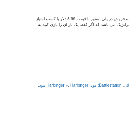
بازی علمی-تخیلی و فضایی Battlestation: Harbinger نسخه معمولی + نسخه مود شده فروش در پلی استور با قیمت 3.99 دلار با کسب امتیاز
ازی فضایی و تخیلی با ژانر استراتژیک می باشد که اگر فقط یک بار ان را بازی کنید به
,
Battlestation: مود
,
Harbinger مود
,
Harbinger +
,