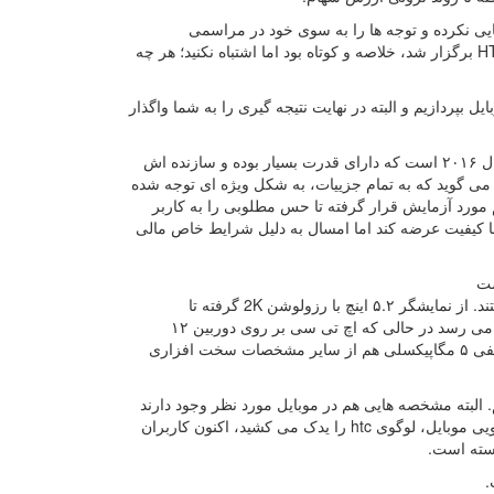
یی نکرده و توجه ها را به سوی خود در مراسمی
اختصاصی معطوف کند. مراسمی که هفته پیش از سوی این برند و برای معرفی HTC 10 برگزار شد، خلاصه و کوتاه بود اما اشتباه نکنید؛ هر چه
پردازیم و البته در نهایت نتیجه گیری را به شما واگذار
HTC 10، محصول برتر شرکت تایوانی در سال ۲۰۱۶، یا با نگاهی دیگر، در نیمه اول سال ۲۰۱۶ است که دارای قدرت بسیار بوده و سازنده اش
 گوید که به تمام جزییات، به شکل ویژه ای توجه شده
 مورد آزمایش قرار گرفته تا حس مطلوبی را به کاربر
 با کیفیت عرضه کند اما امسال به دلیل شرایط خاص مالی
مشخصات سخت افزاری، کاملا برای یک دستگاه پرچمدار در سال ۲۰۱۶ قابل قبول هستند. از نمایشگر ۵.۲ اینچ با رزولوشن 2K گرفته تا
اسنپدراگون ۸۲۰ و رم ۴ گیگابایتی. حافظه داخلی این تلفن هوشمند هم به ۶۴ گیگابایت می رسد در حالی که اچ تی سی بر روی دوربین ۱۲
مگاپیکسلی اش، نام UltraPixel 2 گذاشته است. باتری ۳۰۰۰ میلی آمپری و دوربین سلفی ۵ مگاپیکسلی هم از سایر مشخصات سخت افزاری
ه ظاهر ۱۰، می توان گفت که شاهد ترکیبی از One M9 و One A9 هستیم. البته مشخصه هایی هم در موبایل مورد نظر وجود دارند
که در هیچ یک از دو مدل یاد شده دیده نمی شود. حذف نوار سیاه رنگی که در بخش جلویی موبایل، لوگوی htc را یدک می کشید، اکنون کاربران
استه است.
.