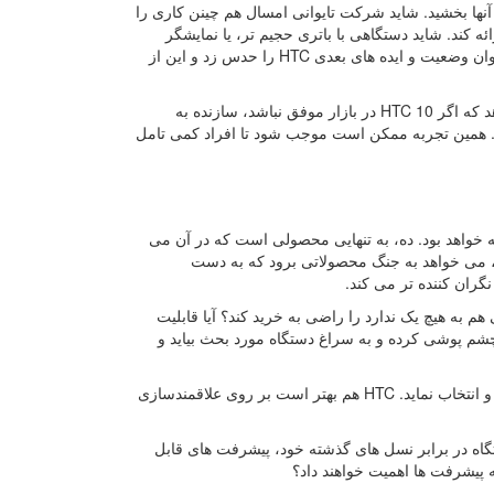
 راحتی می شد عنوان پرچمداران بعدی HTC برای ادامه سال ۲۰۱۵ را به آنها بخشید. شاید شرکت تایوانی امسال هم چینن کاری را
ه کند. شاید دستگاهی با باتری حجیم تر، یا نمایشگر
بزرگتر، یا حتی پنل نمایشگر AMOLED رونمایی شود. حقیقت این است که حالا، نمی توان وضعیت و ایده های بعدی HTC را حدس زد و این از
بزرگ ترین سوال اکنون این است که چه بر سر خود 10 خواهد آمد. تجربه نشان می دهد که اگر HTC 10 در بازار موفق نباشد، سازنده به
. همین تجربه ممکن است موجب شود تا افراد کمی تامل
ازخورد خریداران چگونه خواهد بود. ده، به تنهایی محصولی است که در آن می
جت، می خواهد به جنگ محصولاتی برود که به دست
ی خاصی هم به هیچ یک ندارد را راضی به خرید کند؟ آیا قابلیت
اربر از گلکسی S7 و هم رده های دیگرش، چشم پوشی کرده و به سراغ دستگاه مورد بحث بیاید و
کاربری که درگیر وفاداری به برندی نباشد، به شکلی منطقی تر می تواند بررسی کرده و انتخاب نماید. HTC هم بهتر است بر روی علاقمندسازی
مین دستگاه در برابر نسل های گذشته خود، پیشرفت های قابل
 پیشرفت ها اهمیت خواهند داد؟