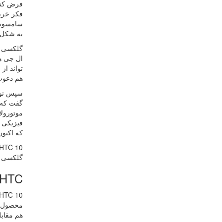
به شکل گ
ال جی هم
تواند از
هم دعوت م
سپس نوبت
موتورولا
فیزیکی ه
که اکنون شیائومی 
گلکسی S7 رقابت کند؟ با محصولات شیائومی یا هوآوی چطو
HTC در برابر HTC
HTC 10 باید بتواند در عمل بر پرچمداران قبلی، برتری جو
هم مقابله کرده و پ