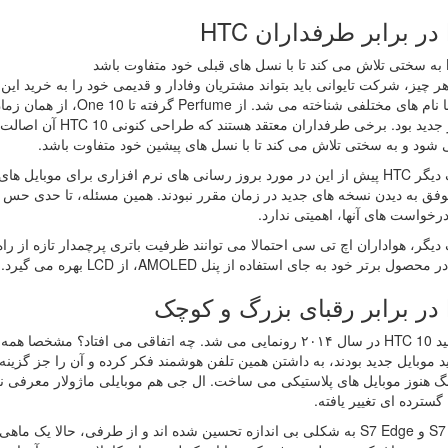
H
شد
رسمی با نام های مختلفی شنا
پرچمدار جدید بود. برخ
 شود و به سختی تلاش می کند تا با نسل های پیشین خود متفاوت باشد.
از طرف دیگر HTC پیش از این در مورد بروز رسانی های نرم افزاری برای موب
فق به دیدن نسخه های جدید در زمان مقرر نبودند. همین مسئله، تا حدی حس ب
درخواست های آنها، اهمیتی ندارد.
یگر، هواداران اچ تی سی احتمالا می توانند ظرفیت باتری پرچمدار تازه از راه رس
تر خود به جای استفاده از پنل AMOLED، از LCD بهره می گیرد. (نمایشگر One A9 از نوع AMOLED بود)
ک
فرض کنید HTC 10 در سال ۲۰۱۴ رونمایی می شد. چه اتفاقی می افتاد
سترده ای تغییر یافته.
گلکسی S7 و S7 Edge به شکلی بی اندازه تحسین شده اند و از طرفی، حا