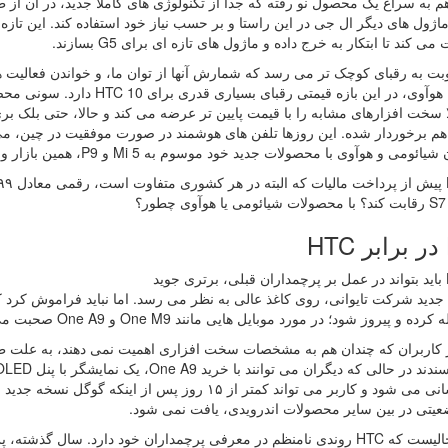
 به سراغ یک محصول نو رفته که جدا از تکنولوژی های کاملا جدید، در آن از 
 ماژول های دیگر ال جی در این راستا و بر حسب نیاز خود استفاده کند. این تا
ی کند تا ابتکار به خرج داده و ماژول های تازه ای برای G5 بسازند.
 به رقبای کوچک تر می رسد که شمارش آنها از توان ما، و خواندن فعالیت های
 سخت افزارهای مشابه را با قیمت پایین تر عرضه می کند و حالا، حتی بلک بر
م برخوردار شده. این روزها تلفن های هوشمند در صورت موفقیت در چین، می 
و هوآوی با محصولات جدید خود موسوم به Mi 5 و P9، همین بازار و طرفداران موبایل های اندرویدی را به شوق آورده اند.
ر؟
ید
یروز شود؛ در مورد موبایل هایی مانند One M9 و One A9 صحبت می کنیم که حالا، قیمتی تعدیل یافته پیدا کرده اند.
بروز رسانی می شود و کاربر می تواند کمتر از ۱۵ روز پس
عیتی در بین سایر محصولات اندرویدی، یافت نمی شود.