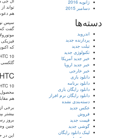
ال جی هم
ژانویه 2016
تواند از
دسامبر 2015
هم دعوت م
دسته‌ها
سپس نوبت
اندروید
موتورولا
پردازنده جدید
فیزیکی ه
تبلت جدید
که اکنون شیائومی 
تکنولوژی جدید
خبر جدید آمریکا
گلکسی S7 رقابت کند؟ با محصولات شیائومی یا هوآوی چطو
خبر جدید اروپا
خبر خارجی
HTC در برابر HTC
دانلود بازی
دانلود برنامه
HTC 10 باید بتواند در عمل بر پرچمداران قبلی، برتری جو
دانلود رایگان بازی
دانلود رایگان نرم افراز
هم مقابله کرده و پ
دسته‌بندی نشده
عکس جدید
فروش
قیمت جدید
چنین وض
گوشی جدید
لینک دانلود رایگان