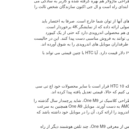
طراحی ماژولار هم بهره گرفته شده و کاربر به سادگی می
زه ابتدای راه است و ال جی اکنون سازندگان شخص ثالث را
 آنها از توان شما خارج است. صرفا به اختصار باید
گفت که هوآوی، در این بازه قیمتی رقبای بسیاری قدری برای HTC 10 دارد. سونی محصولی ارائه داده که از نمایشگر 4K برخوردار است.
ی هم محصولی اندرویدی دارد که حتی از یک کیبورد
توانند به فروش مناسبی دست پیدا کنند. این در حالیست
HTC 10 پیش از پرداخت مالیات که البته در هر کشوری متفاوت است، رقمی معادل ۶۹۹ دلار قیمت دارد. آیا HTC با چنین قیمتی می تواند با
محصول جدید شرکت تایوانی، روی کاغذ عالی به نظر می رسد. اما نباید فراموش کرد که HTC 10 قرار است با سایر محصولات خود اچ تی سی
برخی از کاربران که چندان هم به مشخصات سخت افزاری اهمیت نمی دهند، به علت طراحی کلاسیک تر One M9، شاید پرچمدار سال گذشته را
بیشتر بپسندند در حالی که دیگران می توانند با خرید One A9، یک نمایشگر با پنل AMOLED به دست آورند. موبایل One A9 همچنین به سرعت
 از اینکه گوگل نسخه جدید اندروید را ارائه کرد، آن را در موبایل خود داشته باشد که
این در حالیست که HTC روندی نامنظم در معرفی پرچمداران خود دارد. سال گذشته، پس از معرفی One M9، چند تلفن هوشمند دیگر از راه