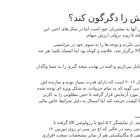
ل های مختلف و فروش آنها به مشتریان خود است اما در سال های اخیر، این
ته تا روند نزولی ارزش سهام.
یی نکرده و توجه ها را به سوی خود در مراسمی
اختصاصی معطوف کند. مراسمی که هفته پیش از سوی این برند و برای معرفی HTC 10 برگزار شد، خلاصه و کوتاه بود اما اشتباه نکنید؛ هر چه
پردازیم و البته در نهایت نتیجه گیری را به شما واگذار
HTC 10، محصول برتر شرکت تایوانی در سال ۲۰۱۶، یا با نگاهی دیگر، در نیمه اول سال ۲۰۱۶ است که دارای قدرت بسیار بوده و سازنده اش
 گوید که به تمام جزییات، به شکل ویژه ای توجه شده
 مورد آزمایش قرار گرفته تا حس مطلوبی را به کاربر
 با کیفیت عرضه کند اما امسال به دلیل شرایط خاص مالی
مشخصات سخت افزاری، کاملا برای یک دستگاه پرچمدار در سال ۲۰۱۶ قابل قبول هستند. از نمایشگر ۵.۲ اینچ با رزولوشن 2K گرفته تا
اسنپدراگون ۸۲۰ و رم ۴ گیگابایتی. حافظه داخلی این تلفن هوشمند هم به ۶۴ گیگابایت می رسد در حالی که اچ تی سی بر روی دوربین ۱۲
مگاپیکسلی اش، نام UltraPixel 2 گذاشته است. باتری ۳۰۰۰ میلی آمپری و دوربین سلفی ۵ مگاپیکسلی هم از سایر مشخصات سخت افزاری