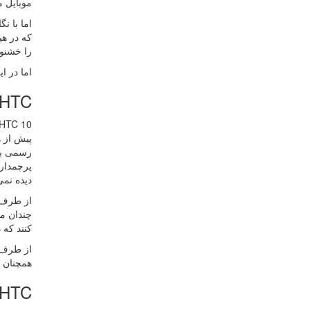
موبایل م
را خشنود
اما در ا
HTC در برابر طرفداران TC
HTC 10 به سختی تلاش می کند تا با نسل های قبلی خود متفاوت با
دیده نمی
چندان مو
کنند که 
از طرف د
همچنان در محصول بر
HTC در برابر رقبای بزرگ و کوچ