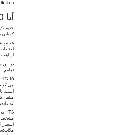
rst on .
آیا HTC 10 می تواند سرنوشت سازنده اش را دگرگون کند؟
کمپانی ب
هفته پی
از اهمیت
در این م
نماییم.
می گوید
است. تای
منتقل کن
که دارد
HTC به علت شرایط خاص خود، امسال دقتی دوچندان در توسعه پرچمدارش داشته است