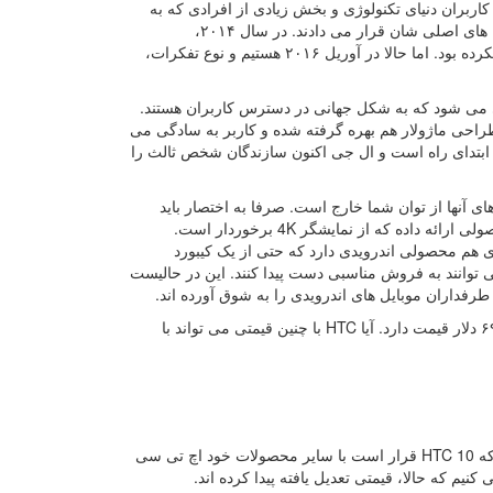
؟ مشخصا همه کاربران دنیای تکنولوژی و بخش زیادی از افرادی که به
فکر خرید موبایل جدید بودند، به داشتن همین تلفن هوشمند فکر کرده و آن را جز گزینه های اصلی شان قرار می دادند. در سال ۲۰۱۴،
سامسونگ هنوز موبایل های پلاستیکی می ساخت. ال جی هم موبایلی ماژولار معرفی نکرده بود. اما حالا در آوریل ۲۰۱۶ هستیم و نوع تفکرات،
لا یک ماهی می شود که به شکل جهانی در دسترس کاربران هستند.
طراحی ماژولار هم بهره گرفته شده و کاربر به سادگی می
زه ابتدای راه است و ال جی اکنون سازندگان شخص ثالث را
 آنها از توان شما خارج است. صرفا به اختصار باید
گفت که هوآوی، در این بازه قیمتی رقبای بسیاری قدری برای HTC 10 دارد. سونی محصولی ارائه داده که از نمایشگر 4K برخوردار است.
ی هم محصولی اندرویدی دارد که حتی از یک کیبورد
توانند به فروش مناسبی دست پیدا کنند. این در حالیست
HTC 10 پیش از پرداخت مالیات که البته در هر کشوری متفاوت است، رقمی معادل ۶۹۹ دلار قیمت دارد. آیا HTC با چنین قیمتی می تواند با
محصول جدید شرکت تایوانی، روی کاغذ عالی به نظر می رسد. اما نباید فراموش کرد که HTC 10 قرار است با سایر محصولات خود اچ تی سی