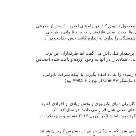
پیش از هر چیز، شرکت تایوانی باید بتواند مشتریان وفادار و قدیمی خود را به خرید این محصول تشویق کند. در ماه های اخیر، ۱۰ پیش از معرفی
خته می شد. از Perfume گرفته تا One 10، از همان زمان ها، بحث اصلی علاقمندان به برند تایوانی، طراحی
ی طرفداران معتقد هستند که طراحی کنونی HTC 10 آن اصالت همیشگی را ندارد. به اندازه کافی حس جذابیت در آن
ایل های پرچمدار قبلی اش می گفت اما طرفداران این برند
ی اعتمادی را در آنها به وجود آورده و باعث شده احساس
یده را به باد انتقاد بگیرند. یا اینکه شرکت تایوانی،
؟ مشخصا همه کاربران دنیای تکنولوژی و بخش زیادی از افرادی که به
فکر خرید موبایل جدید بودند، به داشتن همین تلفن هوشمند فکر کرده و آن را جز گزینه های اصلی شان قرار می دادند. در سال ۲۰۱۴،
سامسونگ هنوز موبایل های پلاستیکی می ساخت. ال جی هم موبایلی ماژولار معرفی نکرده بود. اما حالا در آوریل ۲۰۱۶ هستیم و نوع تفکرات،
لا یک ماهی می شود که به شکل جهانی در دسترس کاربران هستند.