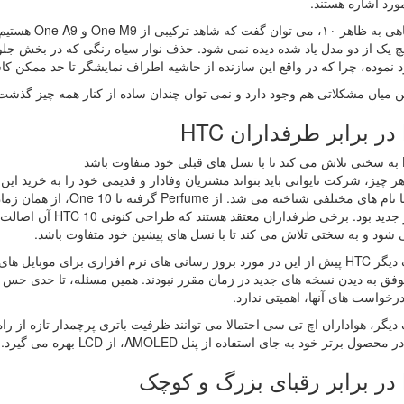
ورد اشاره هستند.
اما با نگاهی ب
 نموده، چرا که در واقع این سازنده از حاشیه اطراف نمایشگر تا حد ممکن ک
ین میان مشکلاتی هم وجود دارد و نمی توان چندان ساده از کنار همه چیز گذشت
H
شد
رسمی با نام های مختلفی شنا
پرچمدار جدید بود. برخ
 شود و به سختی تلاش می کند تا با نسل های پیشین خود متفاوت باشد.
از طرف دیگر HTC پیش از این در مورد بروز رسانی های نرم افزاری برای موب
فق به دیدن نسخه های جدید در زمان مقرر نبودند. همین مسئله، تا حدی حس ب
درخواست های آنها، اهمیتی ندارد.
یگر، هواداران اچ تی سی احتمالا می توانند ظرفیت باتری پرچمدار تازه از راه رس
تر خود به جای استفاده از پنل AMOLED، از LCD بهره می گیرد. (نمایشگر One A9 از نوع AMOLED بود)
ک