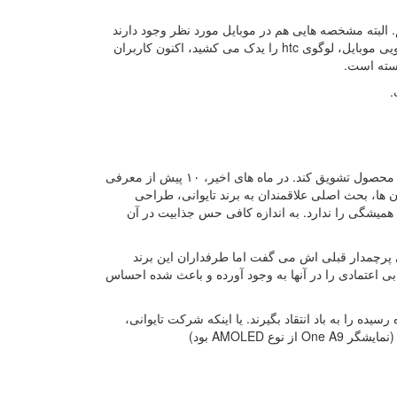
ه ظاهر ۱۰، می توان گفت که شاهد ترکیبی از One M9 و One A9 هستیم. البته مشخصه هایی هم در موبایل مورد نظر وجود دارند
که در هیچ یک از دو مدل یاد شده دیده نمی شود. حذف نوار سیاه رنگی که در بخش جلویی موبایل، لوگوی htc را یدک می کشید، اکنون کاربران
استه است.
.
پیش از هر چیز، شرکت تایوانی باید بتواند مشتریان وفادار و قدیمی خود را به خرید این محصول تشویق کند. در ماه های اخیر، ۱۰ پیش از معرفی
خته می شد. از Perfume گرفته تا One 10، از همان زمان ها، بحث اصلی علاقمندان به برند تایوانی، طراحی
ی طرفداران معتقد هستند که طراحی کنونی HTC 10 آن اصالت همیشگی را ندارد. به اندازه کافی حس جذابیت در آن
ایل های پرچمدار قبلی اش می گفت اما طرفداران این برند
ی اعتمادی را در آنها به وجود آورده و باعث شده احساس
یده را به باد انتقاد بگیرند. یا اینکه شرکت تایوانی،