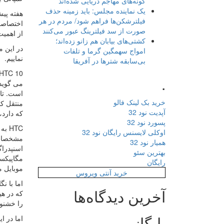
گونه‌های مهاجم دریایی شده‌اند
یک نماینده مجلس: باید زمینه حذف
هفته پی
فیلترشکن‌ها فراهم شود/ مردم در هر
صورت از سد فیلترینگ عبور می‌کنند
از اهمیت
کشتی‌های بیابان هم زانو زده‌اند؛
در این م
امواج سهمگین گرما و تلفات
نماییم.
بی‌سابقه شترها در آفریقا
.
می گوید
است. تای
خرید بک لینک فالو
منتقل کن
آپدیت نود 32
که دارد
پسورد نود 32
HTC به علت شرایط خاص خود، امسال دقتی دوچندان در توسعه پرچمدارش داشته است
اوکلی لایسنس رایگان نود 32
همیار نود 32
بهترین سئو
رایگان
موبایل م
خرید آنتی ویروس
آخرین دیدگاه‌ها
را خشنود
بایگانی
اما در ا