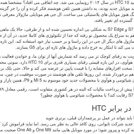
فرض کنید HTC 10 در سال ۲۰۱۴ رونمایی می شد. چه اتفاقی می افتاد
سترده ای تغییر یافته.
گلکسی S7 و S7 Edge به شکلی بی اندازه تحسین شده اند و از طرفی، حا
 به سراغ یک محصول نو رفته که جدا از تکنولوژی های کاملا جدید، در آن از 
 ماژول های دیگر ال جی در این راستا و بر حسب نیاز خود استفاده کند. این تا
ی کند تا ابتکار به خرج داده و ماژول های تازه ای برای G5 بسازند.
 به رقبای کوچک تر می رسد که شمارش آنها از توان ما، و خواندن فعالیت های
 سخت افزارهای مشابه را با قیمت پایین تر عرضه می کند و حالا، حتی بلک بر
م برخوردار شده. این روزها تلفن های هوشمند در صورت موفقیت در چین، می 
و هوآوی با محصولات جدید خود موسوم به Mi 5 و P9، همین بازار و طرفداران موبایل های اندرویدی را به شوق آورده اند.
ر؟
ید
یروز شود؛ در مورد موبایل هایی مانند One M9 و One A9 صحبت می کنیم که حالا، قیمتی تعدیل یافته پیدا کرده اند.