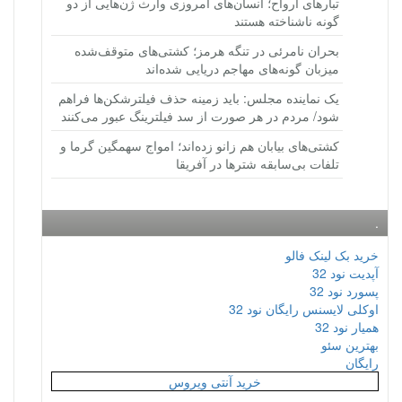
تبارهای ارواح؛ انسان‌های امروزی وارث ژن‌هایی از دو
گونه ناشناخته هستند
بحران نامرئی در تنگه هرمز؛ کشتی‌های متوقف‌شده
میزبان گونه‌های مهاجم دریایی شده‌اند
یک نماینده مجلس: باید زمینه حذف فیلترشکن‌ها فراهم
شود/ مردم در هر صورت از سد فیلترینگ عبور می‌کنند
کشتی‌های بیابان هم زانو زده‌اند؛ امواج سهمگین گرما و
تلفات بی‌سابقه شترها در آفریقا
.
خرید بک لینک فالو
آپدیت نود 32
پسورد نود 32
اوکلی لایسنس رایگان نود 32
همیار نود 32
بهترین سئو
رایگان
خرید آنتی ویروس