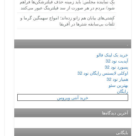
یک نماینده مجلس: باید زمینه حذف فیلترشکن‌ها فراهم
شود/ مردم در هر صورت از سد فیلترینگ عبور می‌کنند
کشتی‌های بیابان هم زانو زده‌اند؛ امواج سهمگین گرما و
تلفات بی‌سابقه شترها در آفریقا
.
خرید بک لینک فالو
آپدیت نود 32
پسورد نود 32
اوکلی لایسنس رایگان نود 32
همیار نود 32
بهترین سئو
رایگان
خرید آنتی ویروس
آخرین دیدگاه‌ها
بایگانی