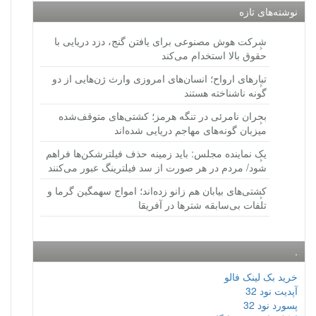
نوشته‌های تازه
شرکت هوش مصنوعی برای یافتن گنج، دزد دریایی با
حقوق بالا استخدام می‌کند
تبارهای ارواح؛ انسان‌های امروزی وارث ژن‌هایی از دو
گونه ناشناخته هستند
بحران نامرئی در تنگه هرمز؛ کشتی‌های متوقف‌شده
میزبان گونه‌های مهاجم دریایی شده‌اند
یک نماینده مجلس: باید زمینه حذف فیلترشکن‌ها فراهم
شود/ مردم در هر صورت از سد فیلترینگ عبور می‌کنند
کشتی‌های بیابان هم زانو زده‌اند؛ امواج سهمگین گرما و
تلفات بی‌سابقه شترها در آفریقا
.
خرید بک لینک فالو
آپدیت نود 32
پسورد نود 32