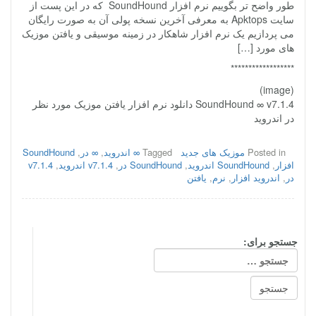
طور واضح تر بگوییم نرم افزار SoundHound که در این پست از
سایت Apktops به معرفی آخرین نسخه پولی آن به صورت رایگان
می پردازیم یک نرم افزار شاهکار در زمینه موسیقی و یافتن موزیک
های مورد […]
******************
(image)
SoundHound ∞ v7.1.4 دانلود نرم افزار یافتن موزیک مورد نظر
در اندروید
Posted in
موزیک های جدید
Tagged
∞ اندروید
,
∞ در
,
SoundHound
افزار
,
SoundHound اندروید
,
SoundHound در
,
v7.1.4 اندروید
,
v7.1.4
در
,
اندروید افزار
,
نرم
,
یافتن
جستجو برای: