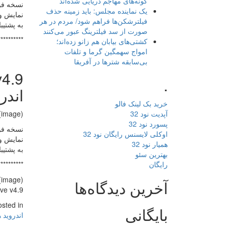
گونه‌های مهاجم دریایی شده‌اند
یک نماینده مجلس: باید زمینه حذف
نمایش وض
فیلترشکن‌ها فراهم شود/ مردم در هر
به پشتیب
صورت از سد فیلترینگ عبور می‌کنند
**********
کشتی‌های بیابان هم زانو زده‌اند؛
امواج سهمگین گرما و تلفات
بی‌سابقه شترها در آفریقا
.
اندر
خرید بک لینک فالو
آپدیت نود 32
(image)
پسورد نود 32
اوکلی لایسنس رایگان نود 32
نمایش وض
همیار نود 32
به پشتیب
بهترین سئو
رایگان
**********
(image)
آخرین دیدگاه‌ها
Weather Live v4.9 دانلود بر
osted in
بایگانی
اندروید