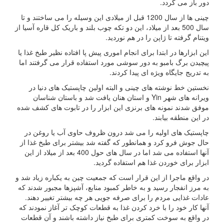
دور باز می گردد.
چینی ها از سال 1200 قبل از میلادی این وسیله را می ساختند و تا
سال 500 بعد از میلاد، این دو تکه چوب بلند و باریک کل قاره آسیا از
ویتنام گرفته تا ژاپن را در هم نوردید.
این ابزارها در ابتدا برای انجام اموری پیش پا افتاده نظیر طبخ غذا یا
پیچیدن برگ بامبو به دور سوشی مورد استفاده قرار می گرفتند اما
به تدریج جایگاه ویژه ای پیدا کردند.
نخستین خط نوشته های چینی و البته اولین چاپستیک های دنیا در
ویرانه های شهر Yin و استان هنان یافت شد و باستان شناسان
موفق شدند نمونه های برنزی این ابزار را در تابوت های کشف شده
در این منطقه بیابند.
چاپستیک های اولیه را می شد درون ظروف حاوی آب یا روغن در
حال جوش فرو کرد و همانطور که گفته شد بیشتر برای طبخ غذا از
آنها استفاده می شد اما در سال های حول 400 بعد از میلاد از این
ابزار برای خوردن غذا هم استفاده گردید.
در واقع ماجرا از این قرار است که جمعیت چین به یکباره زیاد شد و
به مرز انفجار رسید و به خاطر کمبود منابع، آشپزها مجبور شدند که
عادات غذایی مردم را برای صرفه جویی هر چه بیشتر تغییر دهند.
آنها کار خود را با خرد کردن غذا به قطعات کوچک تر آغاز نمودند که
در واقع به سوخت کمتری برای طبخ نیاز داشته باشند و آن قطعات