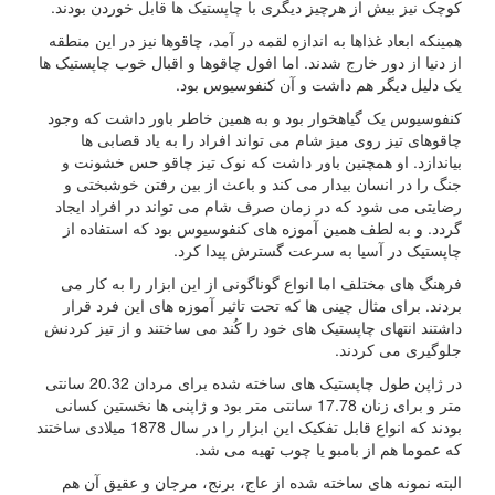
کوچک نیز بیش از هرچیز دیگری با چاپستیک ها قابل خوردن بودند.
همینکه ابعاد غذاها به اندازه لقمه در آمد، چاقوها نیز در این منطقه
از دنیا از دور خارج شدند. اما افول چاقوها و اقبال خوب چاپستیک ها
یک دلیل دیگر هم داشت و آن کنفوسیوس بود.
کنفوسیوس یک گیاهخوار بود و به همین خاطر باور داشت که وجود
چاقوهای تیز روی میز شام می تواند افراد را به یاد قصابی ها
بیاندازد. او همچنین باور داشت که نوک تیز چاقو حس خشونت و
جنگ را در انسان بیدار می کند و باعث از بین رفتن خوشبختی و
رضایتی می شود که در زمان صرف شام می تواند در افراد ایجاد
گردد. و به لطف همین آموزه های کنفوسیوس بود که استفاده از
چاپستیک در آسیا به سرعت گسترش پیدا کرد.
فرهنگ های مختلف اما انواع گوناگونی از این ابزار را به کار می
بردند. برای مثال چینی ها که تحت تاثیر آموزه های این فرد قرار
داشتند انتهای چاپستیک های خود را کُند می ساختند و از تیز کردنش
جلوگیری می کردند.
در ژاپن طول چاپستیک های ساخته شده برای مردان 20.32 سانتی
متر و برای زنان 17.78 سانتی متر بود و ژاپنی ها نخستین کسانی
بودند که انواع قابل تفکیک این ابزار را در سال 1878 میلادی ساختند
که عموما هم از بامبو یا چوب تهیه می شد.
البته نمونه های ساخته شده از عاج، برنج، مرجان و عقیق آن هم