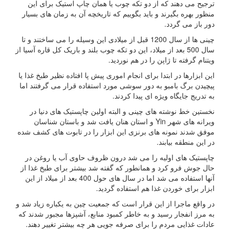
ترجیح می دهند که از دو تکه چوب یا همان چاپ استیک برای این
منظور بهره بگیرند و باید بگوییم که تاریخچه آن به زمان های بسیار
دور باز می گردد.
چینی ها از سال 1200 قبل از میلادی این وسیله را می ساختند و تا
سال 500 بعد از میلاد، این دو تکه چوب بلند و باریک کل قاره آسیا از
ویتنام گرفته تا ژاپن را در هم نوردید.
این ابزارها در ابتدا برای انجام اموری پیش پا افتاده نظیر طبخ غذا یا
پیچیدن برگ بامبو به دور سوشی مورد استفاده قرار می گرفتند اما
به تدریج جایگاه ویژه ای پیدا کردند.
نخستین خط نوشته های چینی و البته اولین چاپستیک های دنیا در
ویرانه های شهر Yin و استان هنان یافت شد و باستان شناسان
موفق شدند نمونه های برنزی این ابزار را در تابوت های کشف شده
در این منطقه بیابند.
چاپستیک های اولیه را می شد درون ظروف حاوی آب یا روغن در
حال جوش فرو کرد و همانطور که گفته شد بیشتر برای طبخ غذا از
آنها استفاده می شد اما در سال های حول 400 بعد از میلاد از این
ابزار برای خوردن غذا هم استفاده گردید.
در واقع ماجرا از این قرار است که جمعیت چین به یکباره زیاد شد و
به مرز انفجار رسید و به خاطر کمبود منابع، آشپزها مجبور شدند که
عادات غذایی مردم را برای صرفه جویی هر چه بیشتر تغییر دهند.