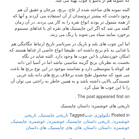
که عموما هم از بامبو یا چوب تهیه می شد.
البته نمونه های ساخته شده از عاج، برنج، مرجان و عقیق آن هم
وجود داشت که بیشتر ثروتمندان از آن استفاده می کردند و آنها که
از همه متمول تر بودند انواع نقره را به کار می بردند. در آن زمان
گفته می شد که اگر این چاپستیک های نقره ای با غذاهای مسموم
برخورد نمایند سیاه می شوند یا زنگ می زنند.
اما این چوب های بلند و باریک در سرتاسر تاریخ ارتباط تنگاتنگی هم
با غذایی به نام برنج داشته اند. طبیعتا انواع خاصی از غذاها هستند که
امکان خوردنشان با این چوب ها وجود دارد. البته شاید در نگاه
نخست به نظرتان برنج گزینه مناسبی نباشد اما در آسیا این دانه
قد کوتاه یا متوسطی دارد و نشاسته موجود در این نوع برنج ها باعث
می شود که محصول طبخ شده برخلاف برنج های دانه بلند غربی
چسبندگی بالایی داشته باشد و به همین خاطر به راحتی می توان آن
را با این چوب ها میل کرد.
The post appeared first on .
تاریخی های خوشمزه: داستان چاپستیک
Posted in
تکنولوژی جدید
Tagged
تاریخی چاپستیک
,
تاریخی
خوشمزه:
,
تاریخی داستان
,
چاپستیک خوشمزه:
,
خوشمزه: چاپستیک
,
خوشمزه: داستان
,
داستان
,
های
,
های چاپستیک
,
های داستان