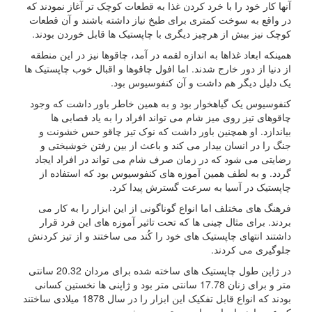
آنها کار خود را با خرد کردن غذا به قطعات کوچک تر آغاز نمودند که
در واقع به سوخت کمتری برای طبخ نیاز داشته باشند و آن قطعات
کوچک نیز بیش از هرچیز دیگری با چاپستیک ها قابل خوردن بودند.
همینکه ابعاد غذاها به اندازه لقمه در آمد، چاقوها نیز در این منطقه
از دنیا از دور خارج شدند. اما افول چاقوها و اقبال خوب چاپستیک ها
یک دلیل دیگر هم داشت و آن کنفوسیوس بود.
کنفوسیوس یک گیاهخوار بود و به همین خاطر باور داشت که وجود
چاقوهای تیز روی میز شام می تواند افراد را به یاد قصابی ها
بیاندازد. او همچنین باور داشت که نوک تیز چاقو حس خشونت و
جنگ را در انسان بیدار می کند و باعث از بین رفتن خوشبختی و
رضایتی می شود که در زمان صرف شام می تواند در افراد ایجاد
گردد. و به لطف همین آموزه های کنفوسیوس بود که استفاده از
چاپستیک در آسیا به سرعت گسترش پیدا کرد.
فرهنگ های مختلف اما انواع گوناگونی از این ابزار را به کار می
بردند. برای مثال چینی ها که تحت تاثیر آموزه های این فرد قرار
داشتند انتهای چاپستیک های خود را کُند می ساختند و از تیز کردنش
جلوگیری می کردند.
در ژاپن طول چاپستیک های ساخته شده برای مردان 20.32 سانتی
متر و برای زنان 17.78 سانتی متر بود و ژاپنی ها نخستین کسانی
بودند که انواع قابل تفکیک این ابزار را در سال 1878 میلادی ساختند