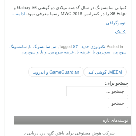
کمپانی سامسونگ در سال گذشته میلادی دو گوشی Galaxy S6 و
S6 Edge را در کنفرانس MWC 2016 رسما معرفی نمود.
ادامه…
اتوبیوگرافی
بکلینک
Posted in
تکنولوژی جدید
S7
Tagged
,
تم
,
سامسونگ با
,
سامسونگ
سوپرمن
,
سوپرمن با
,
عرضه با
,
عرضه سوپرمن
,
و با
,
و سوپرمن
MEEM، گوشی کند
GameGuardian و اندروید
جستجو برای:
نوشته‌های تازه
شرکت هوش مصنوعی برای یافتن گنج، دزد دریایی با