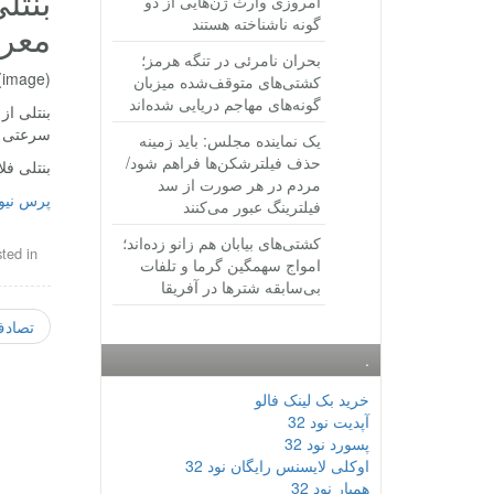
امروزی وارث ژن‌هایی از دو
گونه ناشناخته هستند
معر
بحران نامرئی در تنگه هرمز؛
(image)
کشتی‌های متوقف‌شده میزبان
گونه‌های مهاجم دریایی شده‌اند
سرعتی بیش از ۳۲۱ کیلومتر بر ساعت خواهد داشت.
یک نماینده مجلس: باید زمینه
حذف فیلترشکن‌ها فراهم شود/
بنتلی فلایینگ اسپر W12 S با ح
مردم در هر صورت از سد
پرس نیو
فیلترینگ عبور می‌کنند
کشتی‌های بیابان هم زانو زده‌اند؛
ted in
امواج سهمگین گرما و تلفات
بی‌سابقه شترها در آفریقا
تصادف S
.
خرید بک لینک فالو
آپدیت نود 32
پسورد نود 32
اوکلی لایسنس رایگان نود 32
همیار نود 32