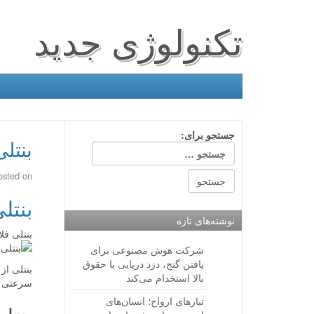
تکنولوژی جدید
جستجو برای:
بنتل
osted on
بنتل
نوشته‌های تازه
بنتلی فلایینگ اسپر W12 S با ح
شرکت هوش مصنوعی برای
یافتن گنج، دزد دریایی با حقوق
بالا استخدام می‌کند
سرعتی بیش از ۳۲۱ کیلومتر بر ساعت خواهد داشت.
تبارهای ارواح؛ انسان‌های