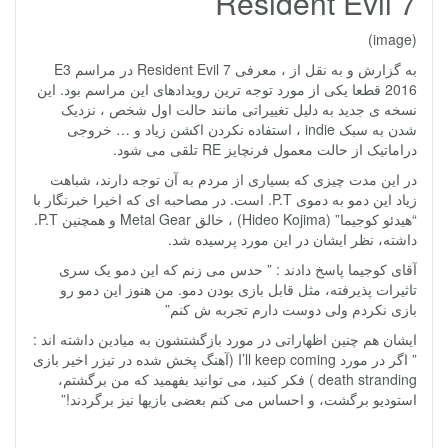
Resident Evil 7
(image)
به گزارش و به نقل از ، معرفی Resident Evil 7 در مراسم E3
2016 قطعا یکی از مورد توجه ترین رویدادهای این مراسم بود. این
نسخه ی جدید به دلیل تغییراتی مانند حالت اول شخص ، نزدیک
شدن به سبک indie ، استفاده نکردن اکشن زیاد و … خروجی
دراماتیک از حالت معمول فرنچایز RE تلقی می شود.
در این مدت چیزی که بسیاری از مردم به آن توجه دارند، شباهت
زیاد این دمو به دموی P.T. است. در مصاحبه ای که اخیرا خبرنگار با
“هیدئو کوجیما” (Hideo Kojima) ، خالق Metal Gear و همچنین P.T.
داشته، نظر ایشان در این مورد پرسیده شد.
آقای کوجیما پاسخ دادند : ” حدس می زنم که این دمو یک سری
تاثیرات پذیرفته، مثل قابل بازی بودن دمو. من هنوز این دمو رو
بازی نکردم ولی دوست دارم تجربه ش کنم”
ایشان هم چنین اظهاراتی در مورد بازگشتشون به میادین داشته اند :
” اگر در مورد I’ll keep coming (آهنگ پخش شده در تیزر اخیر بازی
death stranding ) فکر کنید، می توانید بفهمید که من برگشتم،
استودیو برگشت، و احساس می کنم بعضی بازیها نیز برگردند!”