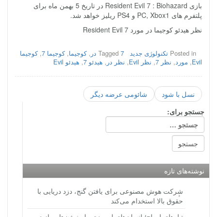
بازی Resident Evil 7 : Biohazard در تاریخ 5 بهمن ماه برای
پلتفرم های PC, Xbox1 و PS4 ریلیز خواهد شد.
نظر هیدئو کوجیما در مورد Resident Evil 7
Posted in
تکنولوژی جدید
7 در
Tagged
,
کوجیما
,
کوجیما 7
,
کوجیما
Evil
,
مورد
,
نظر 7
,
نظر Evil
,
نظر در
,
هیدئو 7
,
هیدئو Evil
نسل با شود
شائومی عرضه دیگر
جستجو برای:
نوشته‌های تازه
شرکت هوش مصنوعی برای یافتن گنج، دزد دریایی با
حقوق بالا استخدام می‌کند
تبارهای ارواح؛ انسان‌های امروزی وارث ژن‌هایی از دو