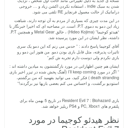
نسخه ی جدید به دلیل تغییراتی مانند حالت اول شخص ، نزدیک
شدن به سبک indie ، استفاده نکردن اکشن زیاد و … خروجی
دراماتیک از حالت معمول فرنچایز RE تلقی می شود.
در این مدت چیزی که بسیاری از مردم به آن توجه دارند، شباهت
زیاد این دمو به دموی P.T. است. در مصاحبه ای که اخیرا خبرنگار با
“هیدئو کوجیما” (Hideo Kojima) ، خالق Metal Gear و همچنین P.T.
داشته، نظر ایشان در این مورد پرسیده شد.
آقای کوجیما پاسخ دادند : ” حدس می زنم که این دمو یک سری
تاثیرات پذیرفته، مثل قابل بازی بودن دمو. من هنوز این دمو رو
بازی نکردم ولی دوست دارم تجربه ش کنم”
ایشان هم چنین اظهاراتی در مورد بازگشتشون به میادین داشته اند :
” اگر در مورد I’ll keep coming (آهنگ پخش شده در تیزر اخیر بازی
death stranding ) فکر کنید، می توانید بفهمید که من برگشتم،
استودیو برگشت، و احساس می کنم بعضی بازیها نیز برگردند!”
بازی Resident Evil 7 : Biohazard در تاریخ 5 بهمن ماه برای
پلتفرم های PC, Xbox1 و PS4 ریلیز خواهد شد.
نظر هیدئو کوجیما در مورد