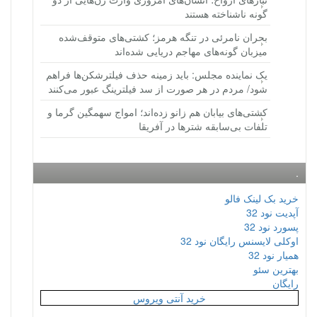
گونه ناشناخته هستند
بحران نامرئی در تنگه هرمز؛ کشتی‌های متوقف‌شده
میزبان گونه‌های مهاجم دریایی شده‌اند
یک نماینده مجلس: باید زمینه حذف فیلترشکن‌ها فراهم
شود/ مردم در هر صورت از سد فیلترینگ عبور می‌کنند
کشتی‌های بیابان هم زانو زده‌اند؛ امواج سهمگین گرما و
تلفات بی‌سابقه شترها در آفریقا
.
خرید بک لینک فالو
آپدیت نود 32
پسورد نود 32
اوکلی لایسنس رایگان نود 32
همیار نود 32
بهترین سئو
رایگان
خرید آنتی ویروس