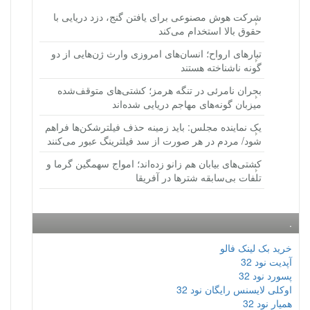
شرکت هوش مصنوعی برای یافتن گنج، دزد دریایی با
حقوق بالا استخدام می‌کند
تبارهای ارواح؛ انسان‌های امروزی وارث ژن‌هایی از دو
گونه ناشناخته هستند
بحران نامرئی در تنگه هرمز؛ کشتی‌های متوقف‌شده
میزبان گونه‌های مهاجم دریایی شده‌اند
یک نماینده مجلس: باید زمینه حذف فیلترشکن‌ها فراهم
شود/ مردم در هر صورت از سد فیلترینگ عبور می‌کنند
کشتی‌های بیابان هم زانو زده‌اند؛ امواج سهمگین گرما و
تلفات بی‌سابقه شترها در آفریقا
.
خرید بک لینک فالو
آپدیت نود 32
پسورد نود 32
اوکلی لایسنس رایگان نود 32
همیار نود 32