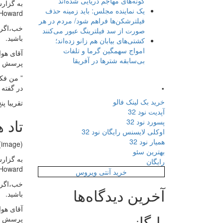
گونه‌های مهاجم دریایی شده‌اند
یک نماینده مجلس: باید زمینه حذف
Howard) منتشر شده است. او تایید کرد که Elder Scrolls 6 در راه 
فیلترشکن‌ها فراهم شود/ مردم در هر
خب،اگر ب
صورت از سد فیلترینگ عبور می‌کنند
باشید.
کشتی‌های بیابان هم زانو زده‌اند؛
امواج سهمگین گرما و تلفات
بی‌سابقه شترها در آفریقا
پرسش اینکه آیا S VI
.
” من فکر
در گفته 
خرید بک لینک فالو
تقریبا پنج سال از عرضه‌ی m
آپدیت نود 32
تاد هوارد ت
پسورد نود 32
اوکلی لایسنس رایگان نود 32
همیار نود 32
(image)
بهترین سئو
رایگان
Howard) منتشر شده است. او تایید کرد که Elder Scrolls 6 در راه 
خرید آنتی ویروس
خب،اگر ب
آخرین دیدگاه‌ها
باشید.
بایگانی
پرسش اینکه آیا S VI