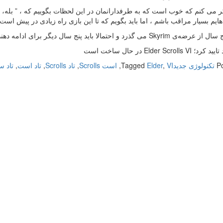
 می کنم که خوب است که به طرفدارانمان در این لحظات بگوییم که ، ” بله، حتما
هایم بسیار مراقب باشم ، اما باید بگویم که تا این بازی راه زیادی در پیش است.
Skyri می گذرد و احتمالا باید پنج سال دیگر برای ادامه دهنده‌
Elder Scrolls  در حال ساخت است
P
تکنولوژی جدید
VI
,
Elder
Tagged
,
است Scrolls
,
تاد Scrolls
,
تاد است
,
تاد 