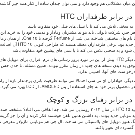
ین میان مشکلاتی هم وجود دارد و نمی توان چندان ساده از کنار همه چیز گذشت
H
شد
رسمی با نام های مختلفی شنا
پرچمدار جدید بود. برخ
 شود و به سختی تلاش می کند تا با نسل های پیشین خود متفاوت باشد.
از طرف دیگر HTC پیش از این در مورد بروز رسانی های نرم افزاری برای موب
فق به دیدن نسخه های جدید در زمان مقرر نبودند. همین مسئله، تا حدی حس ب
درخواست های آنها، اهمیتی ندارد.
یگر، هواداران اچ تی سی احتمالا می توانند ظرفیت باتری پرچمدار تازه از راه رس
تر خود به جای استفاده از پنل AMOLED، از LCD بهره می گیرد. (نمایشگر One A9 از نوع AMOLED بود)
ک
فرض کنید HTC 10 در سال ۲۰۱۴ رونمایی می شد. چه اتفاقی می افتاد
سترده ای تغییر یافته.