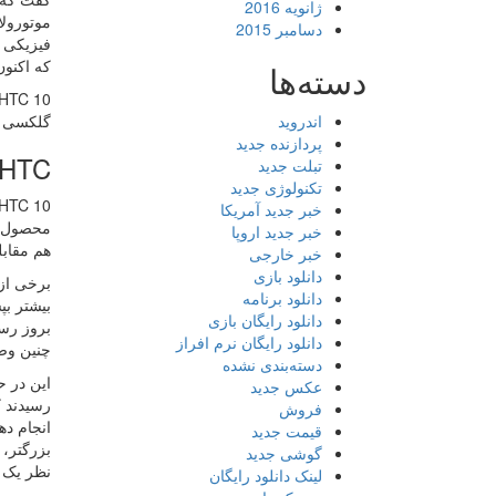
ژانویه 2016
موتورولا
دسامبر 2015
فیزیکی ه
که اکنون شیائومی 
دسته‌ها
اندروید
گلکسی S7 رقابت کند؟ با محصولات شیائومی یا هوآوی چطو
پردازنده جدید
HTC در برابر HTC
تبلت جدید
تکنولوژی جدید
HTC 10 باید بتواند در عمل بر پرچمداران قبلی، برتری جو
خبر جدید آمریکا
خبر جدید اروپا
هم مقابله کرده و پ
خبر خارجی
دانلود بازی
دانلود برنامه
دانلود رایگان بازی
دانلود رایگان نرم افراز
چنین وض
دسته‌بندی نشده
عکس جدید
فروش
انجام ده
قیمت جدید
گوشی جدید
نظر یک 
لینک دانلود رایگان