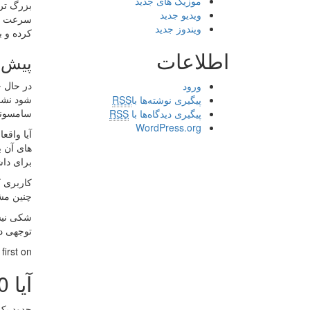
موزیک های جدید
ویدیو جدید
سرعت و 
ویندوز جدید
کرده و ب
اطلاعات
پیش 
ورود
شود نشان
پیگیری نوشته‌ها با
RSS
سامسونگ، س
پیگیری دیدگاه‌ها با
RSS
WordPress.org
برای داش
چنین مشت
توجهی در
rst on .
آیا HTC 10 می تواند سرنوشت سازنده اش را دگرگون کند؟