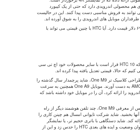
ی هم محصولی اندرویدی دارد که حتی از یک کیبورد
توانند به فروش مناسبی دست پیدا کنند. این در حالیست
HTC 10 پیش از پرداخت مالیات که البته در هر کشوری متفاوت است، رقمی معادل ۶۹۹ دلار قیمت دارد. آیا HTC با چنین قیمتی می تواند با
محصول جدید شرکت تایوانی، روی کاغذ عالی به نظر می رسد. اما نباید فراموش کرد که HTC 10 قرار است با سایر محصولات خود اچ تی سی
برخی از کاربران که چندان هم به مشخصات سخت افزاری اهمیت نمی دهند، به علت طراحی کلاسیک تر One M9، شاید پرچمدار سال گذشته را
بیشتر بپسندند در حالی که دیگران می توانند با خرید One A9، یک نمایشگر با پنل AMOLED به دست آورند. موبایل One A9 همچنین به سرعت
 از اینکه گوگل نسخه جدید اندروید را ارائه کرد، آن را در موبایل خود داشته باشد که
این در حالیست که HTC روندی نامنظم در معرفی پرچمداران خود دارد. سال گذشته، پس از معرفی One M9، چند تلفن هوشمند دیگر از راه
 راحتی می شد عنوان پرچمداران بعدی HTC برای ادامه سال ۲۰۱۵ را به آنها بخشید. شاید شرکت تایوانی امسال هم چینن کاری را
ه کند. شاید دستگاهی با باتری حجیم تر، یا نمایشگر
بزرگتر، یا حتی پنل نمایشگر AMOLED رونمایی شود. حقیقت این است که حالا، نمی توان وضعیت و ایده های بعدی HTC را حدس زد و این از