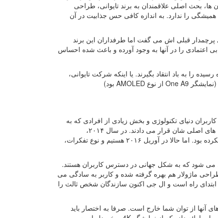
خته می شد. از Perfume گرفته تا One 10، از همان زمان ها، بحث اصلی علاقمندان به برند تایوانی، طراحی
ی طرفداران معتقد هستند که طراحی کنونی HTC 10 آن اصالت همیشگی را ندارد. به اندازه کافی حس جذابیت در آن
ایل های پرچمدار قبلی اش می گفت اما طرفداران این برند
ی اعتمادی را در آنها به وجود آورده و باعث شده احساس
یده را به باد انتقاد بگیرند. یا اینکه شرکت تایوانی،
؟ مشخصا همه کاربران دنیای تکنولوژی و بخش زیادی از افرادی که به
فکر خرید موبایل جدید بودند، به داشتن همین تلفن هوشمند فکر کرده و آن را جز گزینه های اصلی شان قرار می دادند. در سال ۲۰۱۴،
سامسونگ هنوز موبایل های پلاستیکی می ساخت. ال جی هم موبایلی ماژولار معرفی نکرده بود. اما حالا در آوریل ۲۰۱۶ هستیم و نوع تفکرات،
لا یک ماهی می شود که به شکل جهانی در دسترس کاربران هستند.
طراحی ماژولار هم بهره گرفته شده و کاربر به سادگی می
زه ابتدای راه است و ال جی اکنون سازندگان شخص ثالث را
 آنها از توان شما خارج است. صرفا به اختصار باید
گفت که هوآوی، در این بازه قیمتی رقبای بسیاری قدری برای HTC 10 دارد. سونی محصولی ارائه داده که از نمایشگر 4K برخوردار است.