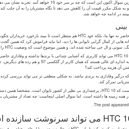
به شکل مکرر قیمت آن را کاهش می دهد تا نگاه مشتریان را به آن جلب کند
بینند در ادامه چه خواهد شد.
بینی
در حال حاضر نه تنها ما، بلکه خود HTC هم منتظر است تا ببیند ب
ه هایی از کمال گرایی تایوانی ها را دید، اما نباید فراموش کرد که همین گ
ونی و ال جی ساخته شده اند، و همین موضوع است که وضعیت HTC را نگران کننده تر می کند.
آیا واقعا HTC 10 می تواند کاربری که آشنایی چندانی با برندها نداشته و وفادار
های آن به اندازه ای عالی هستند که همان ک
تن آن هزینه پرداخت کند؟
ریانی تمرکز کند.
شکی نیست که HTC 10، پرچمداری بی نظیر از کشور تایوان است. مشخصا ه
 همه زمینه ها داشته است. اما سوال اصلی اینجاست: چه تعداد از مشتریان به
The post appeared fi
حدود یک دهه است که شرکت تایوانی HTC در حال توسعه موبای