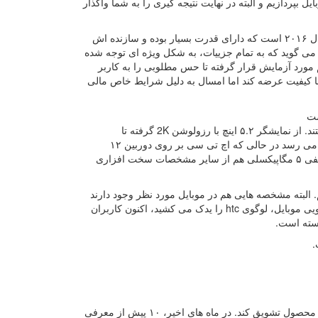
پردازیم و البته در نهایت نتیجه گیری را به شما واگذار
HTC 10، محصول برتر شرکت تایوانی در سال ۲۰۱۶، یا با نگاهی دیگر، در نیمه اول سال ۲۰۱۶ است که دارای قدرت بسیار بوده و سازنده اش
 گوید که به تمام جزییات، به شکل ویژه ای توجه شده
 مورد آزمایش قرار گرفته تا حس مطلوبی را به کاربر
 با کیفیت عرضه کند اما امسال به دلیل شرایط خاص مالی
مشخصات سخت افزاری، کاملا برای یک دستگاه پرچمدار در سال ۲۰۱۶ قابل قبول هستند. از نمایشگر ۵.۲ اینچ با رزولوشن 2K گرفته تا
اسنپدراگون ۸۲۰ و رم ۴ گیگابایتی. حافظه داخلی این تلفن هوشمند هم به ۶۴ گیگابایت می رسد در حالی که اچ تی سی بر روی دوربین ۱۲
مگاپیکسلی اش، نام UltraPixel 2 گذاشته است. باتری ۳۰۰۰ میلی آمپری و دوربین سلفی ۵ مگاپیکسلی هم از سایر مشخصات سخت افزاری
ه ظاهر ۱۰، می توان گفت که شاهد ترکیبی از One M9 و One A9 هستیم. البته مشخصه هایی هم در موبایل مورد نظر وجود دارند
که در هیچ یک از دو مدل یاد شده دیده نمی شود. حذف نوار سیاه رنگی که در بخش جلویی موبایل، لوگوی htc را یدک می کشید، اکنون کاربران
استه است.
.
پیش از هر چیز، شرکت تایوانی باید بتواند مشتریان وفادار و قدیمی خود را به خرید این محصول تشویق کند. در ماه های اخیر، ۱۰ پیش از معرفی