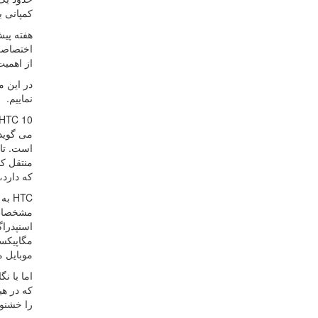
کمپانی ب
هفته پی
از اهمیت
در این م
نماییم.
می گوید
است. تای
منتقل کن
که دارد
HTC به علت شرایط خاص خود، امسال دقتی دوچندان در توسعه پرچمدارش داشته است
موبایل م
را خشنود