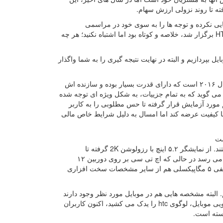
ته تا روند نزولی ارزش سهام.
یی نکرده و توجه ها را به سوی خود در مراسمی
اختصاصی معطوف کند. مراسمی که هفته پیش از سوی این برند و برای معرفی HTC 10 برگزار شد، خلاصه و کوتاه بود اما اشتباه نکنید؛ هر چه
پردازیم و البته در نهایت نتیجه گیری را به شما واگذار
HTC 10، محصول برتر شرکت تایوانی در سال ۲۰۱۶، یا با نگاهی دیگر، در نیمه اول سال ۲۰۱۶ است که دارای قدرت بسیار بوده و سازنده اش
 گوید که به تمام جزییات، به شکل ویژه ای توجه شده
 مورد آزمایش قرار گرفته تا حس مطلوبی را به کاربر
 با کیفیت عرضه کند اما امسال به دلیل شرایط خاص مالی
مشخصات سخت افزاری، کاملا برای یک دستگاه پرچمدار در سال ۲۰۱۶ قابل قبول هستند. از نمایشگر ۵.۲ اینچ با رزولوشن 2K گرفته تا
اسنپدراگون ۸۲۰ و رم ۴ گیگابایتی. حافظه داخلی این تلفن هوشمند هم به ۶۴ گیگابایت می رسد در حالی که اچ تی سی بر روی دوربین ۱۲
مگاپیکسلی اش، نام UltraPixel 2 گذاشته است. باتری ۳۰۰۰ میلی آمپری و دوربین سلفی ۵ مگاپیکسلی هم از سایر مشخصات سخت افزاری
ه ظاهر ۱۰، می توان گفت که شاهد ترکیبی از One M9 و One A9 هستیم. البته مشخصه هایی هم در موبایل مورد نظر وجود دارند
که در هیچ یک از دو مدل یاد شده دیده نمی شود. حذف نوار سیاه رنگی که در بخش جلویی موبایل، لوگوی htc را یدک می کشید، اکنون کاربران
استه است.