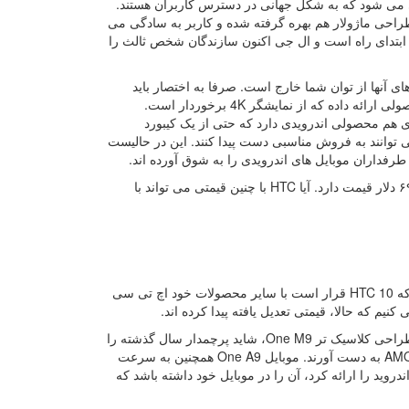
لا یک ماهی می شود که به شکل جهانی در دسترس کاربران هستند.
طراحی ماژولار هم بهره گرفته شده و کاربر به سادگی می
زه ابتدای راه است و ال جی اکنون سازندگان شخص ثالث را
 آنها از توان شما خارج است. صرفا به اختصار باید
گفت که هوآوی، در این بازه قیمتی رقبای بسیاری قدری برای HTC 10 دارد. سونی محصولی ارائه داده که از نمایشگر 4K برخوردار است.
ی هم محصولی اندرویدی دارد که حتی از یک کیبورد
توانند به فروش مناسبی دست پیدا کنند. این در حالیست
HTC 10 پیش از پرداخت مالیات که البته در هر کشوری متفاوت است، رقمی معادل ۶۹۹ دلار قیمت دارد. آیا HTC با چنین قیمتی می تواند با
محصول جدید شرکت تایوانی، روی کاغذ عالی به نظر می رسد. اما نباید فراموش کرد که HTC 10 قرار است با سایر محصولات خود اچ تی سی
برخی از کاربران که چندان هم به مشخصات سخت افزاری اهمیت نمی دهند، به علت طراحی کلاسیک تر One M9، شاید پرچمدار سال گذشته را
بیشتر بپسندند در حالی که دیگران می توانند با خرید One A9، یک نمایشگر با پنل AMOLED به دست آورند. موبایل One A9 همچنین به سرعت
 از اینکه گوگل نسخه جدید اندروید را ارائه کرد، آن را در موبایل خود داشته باشد که