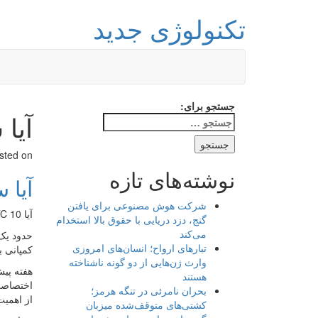
تکنولوژی جدید
جستجو برای:
آیا
sted on
نوشته‌های تازه
آیا 
شرکت هوش مصنوعی برای یافتن
آیا HTC 10 می تواند سرنوشت سازنده اش را دگرگون کند؟
گنج، دزد دریایی با حقوق بالا استخدام
می‌کند
تبارهای ارواح؛ انسان‌های امروزی
کمپانی ب
وارث ژن‌هایی از دو گونه ناشناخته
هفته پی
هستند
بحران نامرئی در تنگه هرمز؛
از اهمیت
کشتی‌های متوقف‌شده میزبان