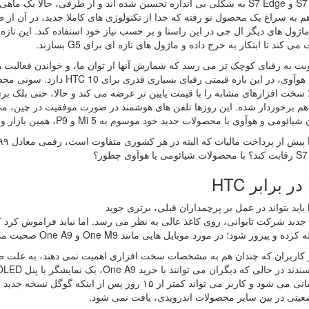
گلکسی S7 و S7 Edge به شکلی بی اندازه تحسین شده اند و از طرفی، حا
 به سراغ یک محصول نو رفته که جدا از تکنولوژی های کاملا جدید، در آن از 
 ماژول های دیگر ال جی در این راستا و بر حسب نیاز خود استفاده کند. این تا
ی کند تا ابتکار به خرج داده و ماژول های تازه ای برای G5 بسازند.
 به رقبای کوچک تر می رسد که شمارش آنها از توان ما، و خواندن فعالیت های
 سخت افزارهای مشابه را با قیمت پایین تر عرضه می کند و حالا، حتی بلک بر
م برخوردار شده. این روزها تلفن های هوشمند در صورت موفقیت در چین، می 
و هوآوی با محصولات جدید خود موسوم به Mi 5 و P9، همین بازار و طرفداران موبایل های اندرویدی را به شوق آورده اند.
ر؟
ید
یروز شود؛ در مورد موبایل هایی مانند One M9 و One A9 صحبت می کنیم که حالا، قیمتی تعدیل یافته پیدا کرده اند.
بروز رسانی می شود و کاربر می تواند کمتر از ۱۵ روز پس
عیتی در بین سایر محصولات اندرویدی، یافت نمی شود.