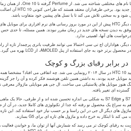
رسمی با نام های مختلفی شنا
پرچمدار جدید بود. برخ
 شود و به سختی تلاش می کند تا با نسل های پیشین خود متفاوت باشد.
از طرف دیگر HTC پیش از این در مورد بروز رسانی های نرم افزاری برای موب
فق به دیدن نسخه های جدید در زمان مقرر نبودند. همین مسئله، تا حدی حس ب
درخواست های آنها، اهمیتی ندارد.
یگر، هواداران اچ تی سی احتمالا می توانند ظرفیت باتری پرچمدار تازه از راه رس
تر خود به جای استفاده از پنل AMOLED، از LCD بهره می گیرد. (نمایشگر One A9 از نوع AMOLED بود)
ک
فرض کنید HTC 10 در سال ۲۰۱۴ رونمایی می شد. چه اتفاقی می افتاد
سترده ای تغییر یافته.
گلکسی S7 و S7 Edge به شکلی بی اندازه تحسین شده اند و از طرفی، حا
 به سراغ یک محصول نو رفته که جدا از تکنولوژی های کاملا جدید، در آن از 
 ماژول های دیگر ال جی در این راستا و بر حسب نیاز خود استفاده کند. این تا
ی کند تا ابتکار به خرج داده و ماژول های تازه ای برای G5 بسازند.
 به رقبای کوچک تر می رسد که شمارش آنها از توان ما، و خواندن فعالیت های