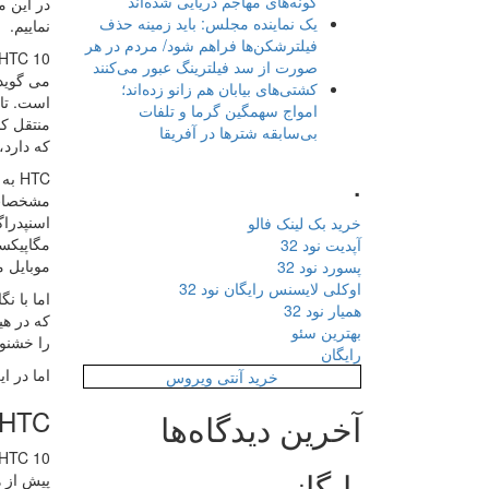
گونه‌های مهاجم دریایی شده‌اند
در این م
یک نماینده مجلس: باید زمینه حذف
نماییم.
فیلترشکن‌ها فراهم شود/ مردم در هر
صورت از سد فیلترینگ عبور می‌کنند
می گوید
کشتی‌های بیابان هم زانو زده‌اند؛
است. تای
امواج سهمگین گرما و تلفات
منتقل کن
بی‌سابقه شترها در آفریقا
که دارد
.
HTC به علت شرایط خاص خود، امسال دقتی دوچندان در توسعه پرچمدارش داشته است
خرید بک لینک فالو
آپدیت نود 32
موبایل م
پسورد نود 32
اوکلی لایسنس رایگان نود 32
همیار نود 32
بهترین سئو
را خشنود
رایگان
اما در ا
خرید آنتی ویروس
HTC در برابر طرفداران TC
آخرین دیدگاه‌ها
HTC 10 به سختی تلاش می کند تا با نسل های قبلی خود متفاوت با
بایگانی