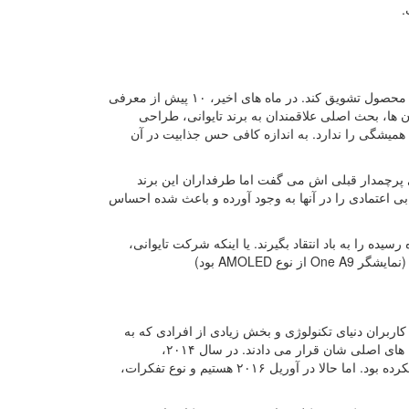
.
پیش از هر چیز، شرکت تایوانی باید بتواند مشتریان وفادار و قدیمی خود را به خرید این محصول تشویق کند. در ماه های اخیر، ۱۰ پیش از معرفی
خته می شد. از Perfume گرفته تا One 10، از همان زمان ها، بحث اصلی علاقمندان به برند تایوانی، طراحی
ی طرفداران معتقد هستند که طراحی کنونی HTC 10 آن اصالت همیشگی را ندارد. به اندازه کافی حس جذابیت در آن
ایل های پرچمدار قبلی اش می گفت اما طرفداران این برند
ی اعتمادی را در آنها به وجود آورده و باعث شده احساس
یده را به باد انتقاد بگیرند. یا اینکه شرکت تایوانی،
؟ مشخصا همه کاربران دنیای تکنولوژی و بخش زیادی از افرادی که به
فکر خرید موبایل جدید بودند، به داشتن همین تلفن هوشمند فکر کرده و آن را جز گزینه های اصلی شان قرار می دادند. در سال ۲۰۱۴،
سامسونگ هنوز موبایل های پلاستیکی می ساخت. ال جی هم موبایلی ماژولار معرفی نکرده بود. اما حالا در آوریل ۲۰۱۶ هستیم و نوع تفکرات،