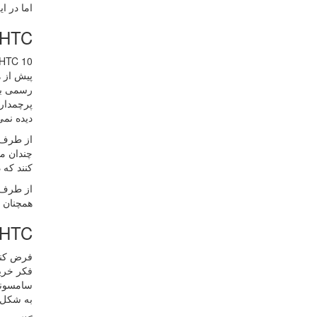
اما در ا
HTC در برابر طرفداران TC
HTC 10 به سختی تلاش می کند تا با نسل های قبلی خود متفاوت با
دیده نمی
چندان مو
کنند که 
از طرف د
همچنان در محصول بر
HTC در برابر رقبای بزرگ و کوچ
به شکل گ