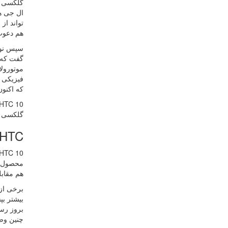
ال جی هم
تواند از
هم دعوت م
سپس نوبت
موتورولا
فیزیکی ه
که اکنون شیائومی 
گلکسی S7 رقابت کند؟ با محصولات شیائومی یا هوآوی چطو
HTC در برابر HTC
HTC 10 باید بتواند در عمل بر پرچمداران قبلی، برتری جو
هم مقابله کرده و پ
چنین وض