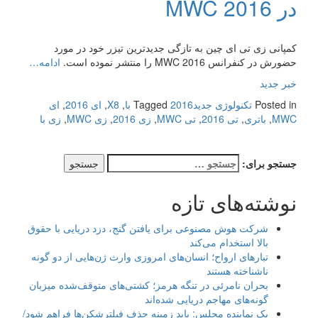
در MWC 2016
کمپانی زی تی ای چین به تازگی جدیدترین تیزر خود در مورد
حضورش در کنفرانس MWC 2016 را منتشر نموده است.
ادامه…
خبر جدید
Posted in
تکنولوژی جدید
2016 با
Tagged
,
X8
,
ای 2016
,
ای
MWC
,
باتری
,
تی 2016
,
تی MWC
,
زی 2016
,
زی MWC
,
زی با
جستجو برای:
نوشته‌های تازه
شرکت هوش مصنوعی برای یافتن گنج، دزد دریایی با حقوق
بالا استخدام می‌کند
تبارهای ارواح؛ انسان‌های امروزی وارث ژن‌هایی از دو گونه
ناشناخته هستند
بحران نامرئی در تنگه هرمز؛ کشتی‌های متوقف‌شده میزبان
گونه‌های مهاجم دریایی شده‌اند
یک نماینده مجلس: باید زمینه حذف فیلترشکن‌ها فراهم شود/