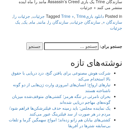
سازندگان Trine یک بازی Assassin’s Creed مانند را ماه آینده
منتشر می کنند + جزئیات
Posted in
دانلود بازی
Trine جزئیات
,
Trine +
Tagged
,
جزئیات را
,
سازندگان +
,
سازندگان جزئیات
,
سازندگان را
,
مانند
,
ماه
,
یک
,
یک
جزئیات
جستجو برای:
نوشته‌های تازه
شرکت هوش مصنوعی برای یافتن گنج، دزد دریایی با حقوق
بالا استخدام می‌کند
تبارهای ارواح؛ انسان‌های امروزی وارث ژن‌هایی از دو گونه
ناشناخته هستند
بحران نامرئی در تنگه هرمز؛ کشتی‌های متوقف‌شده میزبان
گونه‌های مهاجم دریایی شده‌اند
یک نماینده مجلس: باید زمینه حذف فیلترشکن‌ها فراهم شود/
مردم در هر صورت از سد فیلترینگ عبور می‌کنند
کشتی‌های بیابان هم زانو زده‌اند؛ امواج سهمگین گرما و تلفات
بی‌سابقه شترها در آفریقا