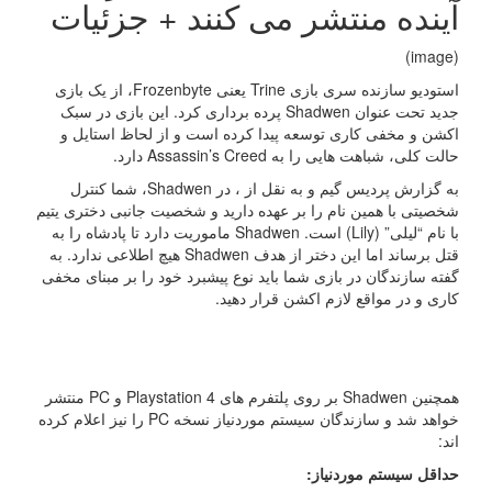
آینده منتشر می کنند + جزئیات
(image)
استودیو سازنده سری بازی Trine یعنی Frozenbyte، از یک بازی
جدید تحت عنوان Shadwen پرده برداری کرد. این بازی در سبک
اکشن و مخفی کاری توسعه پیدا کرده است و از لحاظ استایل و
حالت کلی، شباهت هایی را به Assassin’s Creed دارد.
به گزارش پردیس گیم و به نقل از ، در
Shadwen، شما کنترل
شخصیتی با همین نام را بر عهده دارید و شخصیت جانبی دختری یتیم
با نام “لیلی” (Lily) است.
Shadwen ماموریت دارد تا پادشاه را به
قتل برساند اما این دختر از هدف
Shadwen هیچ اطلاعی ندارد. به
گفته سازندگان در بازی شما باید نوع پیشبرد خود را بر مبنای مخفی
کاری و در مواقع لازم اکشن قرار دهید.
همچنین
Shadwen بر روی پلتفرم های Playstation 4 و PC منتشر
خواهد شد و سازندگان سیستم موردنیاز نسخه PC را نیز اعلام کرده
اند:
حداقل سیستم موردنیاز: