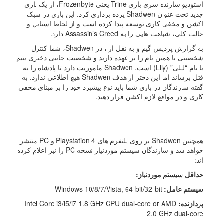
استودیو سازنده سری بازی Trine یعنی Frozenbyte، از یک بازی
جدید تحت عنوان Shadwen پرده برداری کرد. این بازی در سبک
اکشن و مخفی کاری توسعه پیدا کرده است و از لحاظ استایل و
حالت کلی، شباهت هایی را به Assassin’s Creed دارد.
به گزارش پردیس گیم و به نقل از ، در
Shadwen، شما کنترل
شخصیتی با همین نام را بر عهده دارید و شخصیت جانبی دختری یتیم
با نام “لیلی” (Lily) است.
Shadwen ماموریت دارد تا پادشاه را به
قتل برساند اما این دختر از هدف
Shadwen هیچ اطلاعی ندارد. به
گفته سازندگان در بازی شما باید نوع پیشبرد خود را بر مبنای مخفی
کاری و در مواقع لازم اکشن قرار دهید.
همچنین
Shadwen بر روی پلتفرم های Playstation 4 و PC منتشر
خواهد شد و سازندگان سیستم موردنیاز نسخه PC را نیز اعلام کرده
اند:
حداقل سیستم موردنیاز:
سیستم عامل:
Windows 10/8/7/Vista, 64-bit/32-bit
پردازنده:
Intel Core i3/i5/i7 1.8 GHz CPU dual-core or AMD
2.0 GHz dual-core