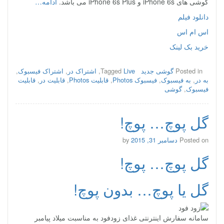
گوشی های iPhone 6s و iPhone 6s Plus می باشد.
ادامه…
دانلود فیلم
اس ام اس
خرید بک لینک
Posted in
گوشی جدید
Live
Tagged
,
اشتراک در
,
اشتراک فیسبوک
,
به در
,
به فیسبوک
,
فیسبوک Photos
,
قابلیت Photos
,
قابلیت در
,
قابلیت
فیسبوک
,
گوشی
گل پوچ… پوچ!
Posted on
دسامبر 31, 2015
by
گل پوچ… پوچ!
گل یا پوچ… بدون پوچ!
سامانه سفارش اینترنتی غذای زودفود به مناسبت میلاد پیامبر