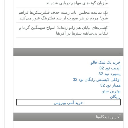
میزبان گونه‌های مهاجم دریایی شده‌اند
یک نماینده مجلس: باید زمینه حذف فیلترشکن‌ها فراهم
شود/ مردم در هر صورت از سد فیلترینگ عبور می‌کنند
کشتی‌های بیابان هم زانو زده‌اند؛ امواج سهمگین گرما و
تلفات بی‌سابقه شترها در آفریقا
.
خرید بک لینک فالو
آپدیت نود 32
پسورد نود 32
اوکلی لایسنس رایگان نود 32
همیار نود 32
بهترین سئو
رایگان
خرید آنتی ویروس
آخرین دیدگاه‌ها