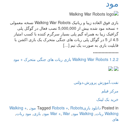
مود
بازی فوق العاده زیبا و رباتیک Walking War Robots نسخه معمولی
+ نسخه مود شده بیش از 5,000,000 نصب فعال در گوگل پلی
گرافیک زیبا به همراه گیم پلی بسیار سرگرم کننده با کسب امتیاز
4.5 از 5 در گوگل پلی ربات های جنگی متحرک یک بازی اکشن با
قابلیت بازی به صورت یک تیم […]
******************
Walking War Robots 1.2.2 بازی ربات های جنگی متحرک + مود
نفت،آموزش پرورش،دولتی
مرکز فیلم
خرید بک لینک
Posted in
دانلود بازی
Robots مود
,
Robots +
Tagged
,
,
Walking +
Walking ربات
,
Walking مود
,
War مود
,
War +
,
بازی
,
مود ربات
,
های