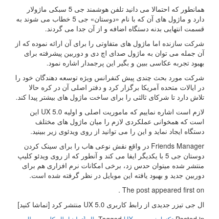
همانطور که احتمالا می دانید تلفن هوشمند جی 5 سبکی ماژولار
دارد و ماژول های آن که با نام «دوستان» جی 5 خطاب می شوند به
قسمت انتهایی بدنه دستگاه اضافه و از آن جدا می گردند.
شرکت سازنده اما ماژول های متفاوتی را برای آن ارائه نموده که از
آن جمله می توان به ماژول صدای اچ دی و دوربین پیشرفته برای
بهبود تجربه عکاسی ببین و بگیر این پرجمدار اشاره نمود.
شرکت مورد بحث چندی پیش کنفرانس ویژه توسعه دهندگان خود را
در ایالات متحده آمریکا برگزار کرد و دفتر اصلی آن در کره حالا
تلاش دارد تا شرکای ثالثی را برای ساخت ماژول های بیشتر پیدا کند.
لازم است اشاره نماییم که ماموریت اصلی و اولیه UX 5.0 این
است که همخوانی عملکردی لازم را میان ماژول های مختلف
دستگاه ایجاد نماید و این را می توانید از روی ویدئوی زیر ببینید.
Friends Manager در واقع نقش نوعی هاب را برای سینک کردن
دوستان جی 5 با یکدیگر ایفا می کند و آنطور که از روی ویدئو کلیپ
منتشر شده میتوان حدس زد، برخی امکانات نرم افزاری هم برای
دوربین جدید و بهبود یافته این موبایل در نظر گرفته شده است.
The post appeared first on .
ال جی تیزر جدیدی از رابط کاربری UX 5.0 منتشر کرد [تماشا کنید]