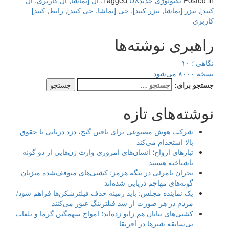
Posted in
تکنولوژی جدید
UX
Tagged
,
ال [تماشا
,
ال کاربری
,
ال
کنید]
,
تیزر [تماشا
,
تیزر کنید]
,
جی [تماشا
,
جی کنید]
,
رابط
,
کنید]
کاربری
راهبری نوشته‌ها
نگاهی ؛ ۱۰
نسخه ۸۰۰۰ می‌شود
جستجو برای:
نوشته‌های تازه
شرکت هوش مصنوعی برای یافتن گنج، دزد دریایی با حقوق
بالا استخدام می‌کند
تبارهای ارواح؛ انسان‌های امروزی وارث ژن‌هایی از دو گونه
ناشناخته هستند
بحران نامرئی در تنگه هرمز؛ کشتی‌های متوقف‌شده میزبان
گونه‌های مهاجم دریایی شده‌اند
یک نماینده مجلس: باید زمینه حذف فیلترشکن‌ها فراهم شود/
مردم در هر صورت از سد فیلترینگ عبور می‌کنند
کشتی‌های بیابان هم زانو زده‌اند؛ امواج سهمگین گرما و تلفات
بی‌سابقه شترها در آفریقا