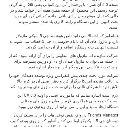
نسخه 5.0 آن همراه با پرچمدار آتی این کمپانی یعنی G5 ارائه گردد.
عرضه رسمی این محصول از جمعه همین هفته آغاز خواهد شد و در
حالی که تا آن موقع زمان زیادی باقی نمانده کمپانی کره ای مورد
بحث کلیپی از این دستگاه و رابط کابری یاد شده منتشر نموده
است.
همانطور که احتمالا می دانید تلفن هوشمند جی 5 سبکی ماژولار
دارد و ماژول های آن که با نام «دوستان» جی 5 خطاب می شوند به
قسمت انتهایی بدنه دستگاه اضافه و از آن جدا می گردند.
شرکت سازنده اما ماژول های متفاوتی را برای آن ارائه نموده که از
آن جمله می توان به ماژول صدای اچ دی و دوربین پیشرفته برای
بهبود تجربه عکاسی ببین و بگیر این پرجمدار اشاره نمود.
شرکت مورد بحث چندی پیش کنفرانس ویژه توسعه دهندگان خود را
در ایالات متحده آمریکا برگزار کرد و دفتر اصلی آن در کره حالا
تلاش دارد تا شرکای ثالثی را برای ساخت ماژول های بیشتر پیدا کند.
لازم است اشاره نماییم که ماموریت اصلی و اولیه UX 5.0 این
است که همخوانی عملکردی لازم را میان ماژول های مختلف
دستگاه ایجاد نماید و این را می توانید از روی ویدئوی زیر ببینید.
Friends Manager در واقع نقش نوعی هاب را برای سینک کردن
دوستان جی 5 با یکدیگر ایفا می کند و آنطور که از روی ویدئو کلیپ
منتشر شده میتوان حدس زد، برخی امکانات نرم افزاری هم برای