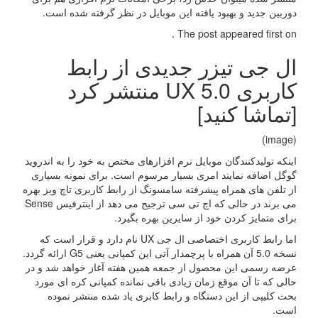
دوربین جدید و بهبود یافته این موبایل در نظر گرفته شده است.
The post appeared first on .
ال جی تیزر جدیدی از رابط
کاربری UX 5.0 منتشر کرد
[تماشا کنید]
(image)
اینکه تولیدکنندگان موبایل نرم افزارهای مختص به خود را به اندروید
گوگل اضافه نمایند امری بسیار مرسوم است. برای نمونه بسیاری
از تلفن های همراه پیشرفته سامسونگ از رابط کاربری تاچ ویز بهره
می برند در حالی که اچ تی سی ترجیح می دهد از اینترفیس Sense
برای متمایز کردن خود از سایرین بهره بگیرد.
اما رابط کاربری اختصاصی ال جی UX نام دارد و قرار است که
نسخه 5.0 آن همراه با پرچمدار آتی این کمپانی یعنی G5 ارائه گردد.
عرضه رسمی این محصول از جمعه همین هفته آغاز خواهد شد و در
حالی که تا آن موقع زمان زیادی باقی نمانده کمپانی کره ای مورد
بحث کلیپی از این دستگاه و رابط کابری یاد شده منتشر نموده
است.