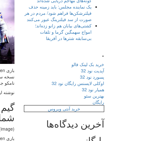
گونه‌های مهاجم دریایی شده‌اند
یک نماینده مجلس: باید زمینه حذف
فیلترشکن‌ها فراهم شود/ مردم در هر
صورت از سد فیلترینگ عبور می‌کنند
کشتی‌های بیابان هم زانو زده‌اند؛
امواج سهمگین گرما و تلفات
بی‌سابقه شترها در آفریقا
.
خرید بک لینک فالو
آپدیت نود 32
پسورد نود 32
نامکو جز
اوکلی لایسنس رایگان نود 32
همیار نود 32
نوشته او
بهترین سئو
رایگان
خرید آنتی ویروس
شما
آخرین دیدگاه‌ها
(image)
بایگانی