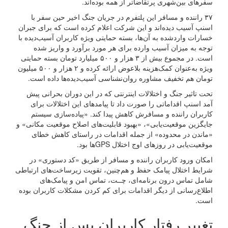
سفرهای بین‌شهری پرتقاضاتر از همه بوده‌آند.
۳۷ راننده و مسافر این پلتفرم در جریان جنگ اخیر حین سفر با
اسنپ آسیب دیده‌اند و این شرکت اعلام کرده است که برای جبران
خسارات واردشده به آن‌ها، بسته حمایتی ویژه کاربران آسیب‌دیده با
توجه به میزان آسیب وارده برای هر مورد برآورد و واریز شده
است. در مجموع بیش از ۳ هزار و ۵۰۰ میلیارد تومان بسته حمایتی
ویژه به‌عنوان کمک‌هزینه بلاعوض ارائه کرده و ۲ هزار و ۵۰۰ میلیون
تومان هم تخفیف مشاوره روان‌نشناسی آسیب‌دیده‌ها داده است.
تحت تاثیر جنگ و اختلالات اینترنتی که در این دوران بحرانی پیش
آمد اسنپ اقداماتی را صورت داد تا پیامدهای این اختلالات برای
کاربران راننده و مسافرش کاهش پیدا کند. «پیاده‌سازی سیستم
جایگزین موقعیت‌یابی»، «بهبود قابلیت‌های اصلاح موقعیت مکانی» و
«ماندن در محدوده» از جمله اقدامات در راستای کاهش خطای
موقعیت‌یابی در روزهای اوج اختلال GPSها بود.
امکان ورود کاربران راننده و مسافر از طریق «کد دستوری» در
شرایط اختلال پیامک حفظ و هم‌چنین، تقویت زیرساخت‌های ارتباطی
شامل تماس درون برنامه‌ای، چــت، تماس امن و پیامک‌های
اطلاع‌رسانی از دیگر اقدامات برای کم کردن مشکلات کاربران بوده
است.
تغییر رفتار کاربران پس از جنگ