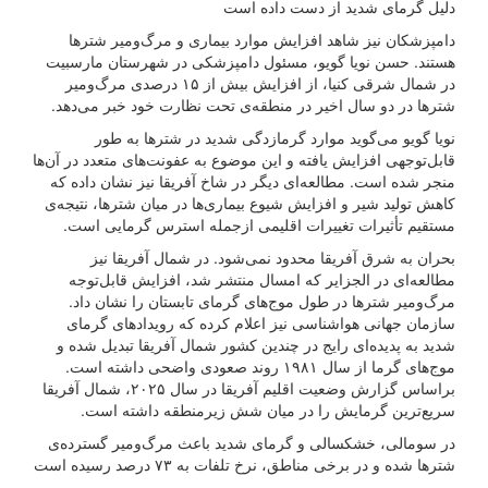
دلیل گرمای شدید از دست داده است
دامپزشکان نیز شاهد افزایش موارد بیماری و مرگ‌ومیر شترها
هستند. حسن نویا گویو، مسئول دامپزشکی در شهرستان مارسبیت
در شمال شرقی کنیا، از افزایش بیش از ۱۵ درصدی مرگ‌ومیر
شترها در دو سال اخیر در منطقه‌ی تحت نظارت خود خبر می‌دهد.
نویا گویو می‌گوید موارد گرمازدگی شدید در شترها به طور
قابل‌توجهی افزایش یافته و این موضوع به عفونت‌های متعدد در آن‌ها
منجر شده است. مطالعه‌ای دیگر در شاخ آفریقا نیز نشان داده که
کاهش تولید شیر و افزایش شیوع بیماری‌ها در میان شترها، نتیجه‌ی
مستقیم تأثیرات تغییرات اقلیمی ازجمله استرس گرمایی است.
بحران به شرق آفریقا محدود نمی‌شود. در شمال آفریقا نیز
مطالعه‌ای در الجزایر که امسال منتشر شد، افزایش قابل‌توجه
مرگ‌ومیر شترها در طول موج‌های گرمای تابستان را نشان داد.
سازمان جهانی هواشناسی نیز اعلام کرده که رویدادهای گرمای
شدید به پدیده‌ای رایج در چندین کشور شمال آفریقا تبدیل شده و
موج‌های گرما از سال ۱۹۸۱ روند صعودی واضحی داشته است.
براساس گزارش وضعیت اقلیم آفریقا در سال ۲۰۲۵، شمال آفریقا
سریع‌ترین گرمایش را در میان شش زیرمنطقه داشته است.
در سومالی، خشکسالی و گرمای شدید باعث مرگ‌ومیر گسترده‌ی
شترها شده و در برخی مناطق، نرخ تلفات به ۷۳ درصد رسیده است