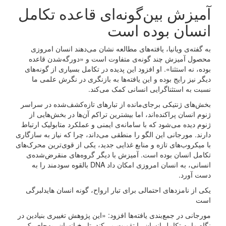
آمیزش بین‌گونه‌ای قاعده تکامل
انسان بوده است
به گفته‌ی ویانیا، یافته‌های مطالعه نشان می‌دهند انسان امروزی
محصول آمیزش چند گونه‌ی متفاوت است و «دورگه‌شدن قاعده
بوده، نه استثنا». او افزود این پدیده در تکامل بسیاری از گونه‌های
دیگر نیز رایج بوده و این یافته‌ها به بازنگری در نگرش علمی ما
نسبت به استثناگرایی انسانی کمک می‌کند.
بخش‌های ژنتیکی برجای‌مانده از تبارهای تازه‌کشف‌شده در سراسر
ژنوم انسان پراکنده‌اند، اما بیشترین تراکم آن‌ها در بخش‌هایی از
ژنوم دیده می‌شود که با سامانه‌ی ایمنی و عملکرد متابولیک ارتباط
دارند. مورجانی این الگو را منطقی می‌داند، چرا که نیاز به سازگاری
با میکروب‌های تازه و منابع غذایی جدید، یکی از قوی‌ترین محرک‌های
تکامل انسان بوده است. آمیزش با دیگر گروه‌های منقرض‌شده‌ی
انسانی، به انسان امروزی امکان داد DNA بالقوه سودمند را به
دست آورد.
یکی از نامزدهای احتمالی برای تبار ارواح، گونه انسان هایدلبرگی
است
مورجانی در جمع‌بندی یافته‌ها افزود: «این پژوهش تغییری بنیادین در
نگاه ما به تکامل انسان را تقویت می‌کند. تاریخ انسان، به‌جای یک