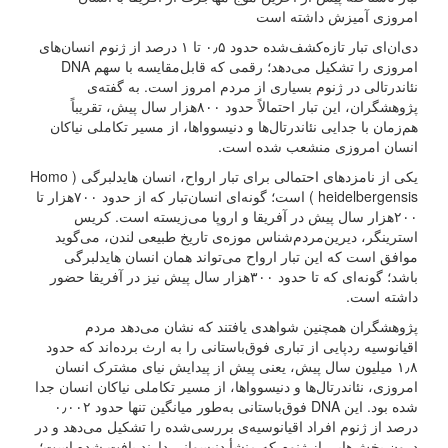
امروزی آمیزش داشته است
دی‌ان‌ای تبار تازه‌کشف‌شده حدود ۰٫۵ تا ۱ درصد از ژنوم انسان‌های
امروزی را تشکیل می‌دهد؛ رقمی که قابل‌مقایسه با سهم DNA
نئاندرتالی در ژنوم بسیاری از مردم امروز است. به گفته‌ی
پژوهشگران، این تبار احتمالاً حدود ۸۰۰هزار سال پیش، تقریباً
هم‌زمان با جدایی نئاندرتال‌ها و دنیسوواها، از مسیر تکاملی نیاکان
انسان امروزی منشعب شده است.
یکی از نامزدهای احتمالی برای تبار ارواح، انسان هایدلبرگی ( Homo
heidelbergensis ) است؛ گونه‌ای انسان‌تبار که از حدود ۷۰۰هزار تا
۲۰۰هزار سال پیش در آفریقا و اروپا می‌زیسته است. کریس
استرینگر، دیرین‌مردم‌شناس موزه‌ی تاریخ طبیعی لندن، می‌گوید
موافق است که این تبار ارواح می‌تواند همان انسان هایدلبرگی
باشد؛ گونه‌ای که تا حدود ۳۰۰هزار سال پیش نیز در آفریقا حضور
داشته است.
پژوهشگران همچنین شواهدی یافتند که نشان می‌دهد مردم
اقیانوسیه ردپایی از تباری فوق‌باستانی را به ارث برده‌اند که حدود
۱٫۸ میلیون سال پیش، یعنی پیش از پیدایش نیای مشترک انسان
امروزی، نئاندرتال‌ها و دنیسوواها، از مسیر تکاملی نیاکان انسان جدا
شده بود. این DNA فوق‌باستانی به‌طور میانگین تنها حدود ۰٫۰۰۲
درصد از ژنوم افراد اقیانوسیه‌ی بررسی‌شده را تشکیل می‌دهد و در
درون بخش‌هایی از ژنوم که منشأ دنیسوانی دارند یافت شده است؛