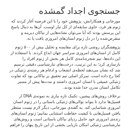
جستجوی اجداد گمشده
مورجانی و همکارانش، پژوهش خود را با این فرضیه آغاز کردند که
ژنوم هر فرد، حاوی سابقه‌ای از کل تبار اوست. آن‌ها به دنبال پاسخ
این پرسش بودند که آیا می‌توان نشانه‌هایی از نیاکان دیرینه و
منقرض‌شده را در دل ژنوم انسان‌های امروزی یافت یا نه.
پژوهشگران روشی تازه برای مقایسه و تحلیل بیش از ۵۰۰ ژنوم
کامل از انسان‌های امروزی سراسر جهان ابداع کردند. با استفاده از
این داده‌ها، تیم شجره‌نامه‌ی کامل هر بخش از ژنوم افراد را
بازسازی کرد؛ به این ترتیب، درخت‌های تبارشناسی دقیقی ترسیم
شد که نشان می‌دهند لحظه‌ی انشعاب و ادغام هر رشته‌ی ژنتیکی در
کجا رخ داده است. تمرکز اصلی تیم تحقیق بر نیاکانی بود که تفاوت
ژنتیکی عمیقی با انسان امروزی داشتند و مدت‌ها پیش از مسیر
تکامل انسان مدرن جدا شده بودند.
برخلاف روش‌های پیشین، تکنیک تازه نیازی به نمونه‌ی DNA از
فسیل‌ها ندارد تا بتواند توالی‌های ژنتیکی باستانی را در ژنوم انسان
امروزی شناسایی کند. به گفته‌ی مورجانی، دیگر لازم نیست منتظر
یافتن فسیل‌هایی با کیفیت حفاظت استثنایی بمانیم؛ ژنوم انسان‌های
زنده‌ی امروزی خود حامل ردپای نیاکان باستانی است و روش‌های
تبارشناسی ژنتیکی امکان بازیابی بخشی از این تاریخ پنهان را فراهم