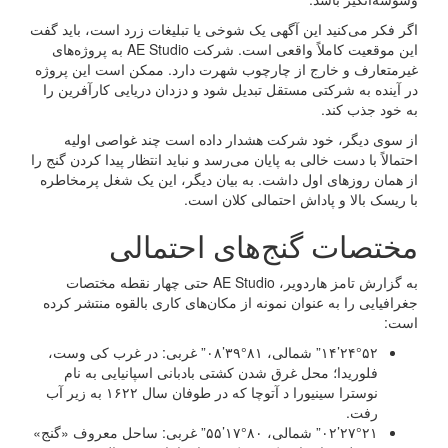
اگر فکر می‌کنید این آگهی یک شوخی یا تبلیغات زرد است، باید گفت
این موقعیت کاملاً واقعی است. شرکت AE Studio به پروژه‌های
غیرمتعارف و خارج از چارچوب شهرت دارد. ممکن است این پروژه
در آینده به شرکتی مستقل تبدیل شود و دزدان دریایی کارآفرین را
به خود جذب کند.
از سوی دیگر، خود شرکت هشدار داده است چند غواصی اولیه
احتمالاً با دست خالی به پایان می‌رسد و نباید انتظار پیدا کردن گنج را
از همان روزهای اول داشت. به بیان دیگر، این یک شغل پرمخاطره
با ریسک بالا و پاداش احتمالی کلان است.
مختصات گنج‌های احتمالی
به گزارش تامز هاردویر، AE Studio حتی چهار نقطه مختصات
جغرافیایی را به عنوان نمونه از مکان‌های کاری بالقوه منتشر کرده
است:
۲۴°۵۲’۱۴” شمالی، ۸۱°۳۹’۰۸” غربی: در غرب کی وست،
فلوریدا؛ محل غرق شدن کشتی بادبانی اسپانیایی به نام
نوسترا سینیورا د آتوچا که در طوفان سال ۱۶۲۲ به زیر آب
رفت.
۲۷°۲۱’۰۲” شمالی، ۸۰°۱۷’۵۵” غربی: ساحل معروف «گنج»