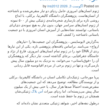
Posted on
آگوست 3, 2026
by
ins2012
ژنوم انسان‌های امروزی حامل ردپای دو تبار منقرض‌شده و ناشناخته
از انسان‌هاست. پژوهشگران دانشگاه کالیفرنیا، برکلی، با ابداع
روشی تازه برای بازسازی شجره‌نامه‌ی ژنتیکی بیش از ۵۰۰ نمونه
از ژنوم انسان‌های سراسر جهان، بدون نیاز به هیچ نمونه‌ی دی‌ان‌ای
باستانی، توانستند نشانه‌هایی از آمیزش انسان امروزی با دو جمعیت
باستانی ناشناخته را کشف کنند.
به‌گزارش لایو‌ساینس ، پژوهشگران این جمعیت‌ها را «تبارهای
ارواح» می‌نامند. براساس یافته‌های پژوهشی تازه، یکی از این تبارها
ردی از DNA خود را در ژنوم تمام انسان‌های امروزی، فارغ از نژاد و
خاستگاه جغرافیایی، برجای گذاشته است. تبار دیگر که پژوهشگران
آن را «فوق‌باستانی» می‌خوانند، به نزدیک به دو میلیون سال پیش
بازمی‌گردد و تنها در ژنوم برخی از مردم اقیانوسیه قابل ردیابی
است.
پریا مورجانی، ژنتیک‌دان تکاملی انسان در دانشگاه کالیفرنیا، برکلی
و از نویسندگان مطالعه، توضیح می‌دهد که این جمعیت‌های
منقرض‌شده احتمالاً صدها هزار سال، یا حتی بیش از یک میلیون
سال پیش می‌زیسته‌اند، اما ردپای میراث
آس بلاگ
ژنتیکی‌شان
همچنان در ژنوم ما حفظ شده است.
درطول دهه‌های اخیر، شواهد ژنتیکی متعددی نشان داده‌اند که