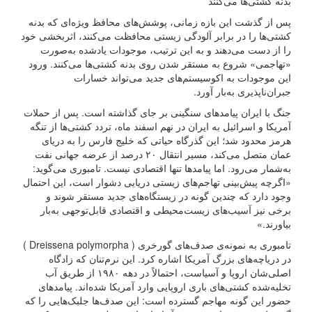
بدنه کشتی‌ها می‌کنند
پس از گذشت این بازه زمانی، پوشش‌های محافظ ویژه‌ای که بدنه
کشتی‌ها را در برابر آلودگی زیستی محافظت می‌کنند، اثربخشی خود
را از دست می‌دهند و به این ترتیب، موجودات یادشده به‌صورت
«تهاجمی» شروع به مستقر شدن روی بدنه کشتی‌ها می‌کنند. ورود
این موجودات به اکوسیستم‌های جدید می‌تواند خسارات
جبران‌ناپذیری به‌بار آورد.
جنگ با ایران پیامدهای سنگینی بر جای گذاشته است. پس از حملات
آمریکا و اسرائیل به ایران در نهم اسفند ماه، تردد کشتی‌ها از تنگه
هرمز محدود شد؛ این گذرگاه حیاتی که خلیج فارس را به دریای
عمان متصل می‌کند، مسیر انتقال ۲۰ درصد از عرضه جهانی نفت
به‌شمار می‌رود. اما پیامدها تنها اقتصادی نیست. تامبوری می‌گوید:
«اگرچه پیش‌بینی تهاجم‌های زیستی دریایی دشوار است، این احتمال
وجود دارد که چندین گونه در زیستگاه‌های جدید مستقر شوند و
برخی نیز آسیب‌های زیست‌محیطی و اقتصادی قابل‌توجهی به‌بار
بیاورند.»
تامبوری به نمونه‌ی صدف‌های گورخری ( Dreissena polymorpha )
در دریاچه‌های بزرگ آمریکا اشاره کرد. این نرم‌تنان که زادگاه
اصلی‌شان اروپا و آسیاست، احتمالاً در دهه ۱۹۸۰ از طریق آب
تخلیه‌شده کشتی‌های باری اروپایی وارد آمریکا شده‌اند. پیامدهای
حضور این گونه مهاجم گسترده است: این صدف‌ها جلبک‌هایی را که