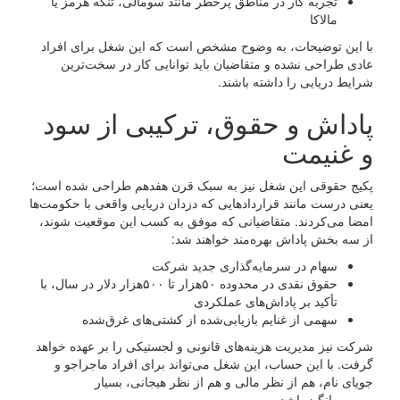
تجربه کار در مناطق پرخطر مانند سومالی، تنگه هرمز یا
مالاکا
با این توضیحات، به وضوح مشخص است که این شغل برای افراد
عادی طراحی نشده و متقاضیان باید توانایی کار در سخت‌ترین
شرایط دریایی را داشته باشند.
پاداش و حقوق، ترکیبی از سود
و غنیمت
پکیج حقوقی این شغل نیز به سبک قرن هفدهم طراحی شده است؛
یعنی درست مانند قراردادهایی که دزدان دریایی واقعی با حکومت‌ها
امضا می‌کردند. متقاضیانی که موفق به کسب این موقعیت شوند،
از سه بخش پاداش بهره‌مند خواهند شد:
سهام در سرمایه‌گذاری جدید شرکت
حقوق نقدی در محدوده ۵۰هزار تا ۵۰۰هزار دلار در سال، با
تأکید بر پاداش‌های عملکردی
سهمی از غنایم بازیابی‌شده از کشتی‌های غرق‌شده
شرکت نیز مدیریت هزینه‌های قانونی و لجستیکی را بر عهده خواهد
گرفت. با این حساب، این شغل می‌تواند برای افراد ماجراجو و
جویای نام، هم از نظر مالی و هم از نظر هیجانی، بسیار
وسوسه‌انگیز باشد.