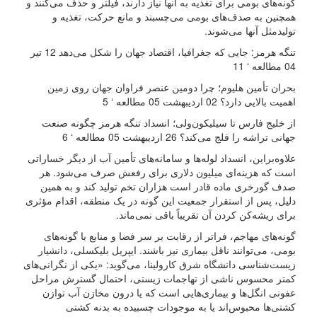
گونه‌های بومی برای تغذیه به آنها نیاز دارند، فیلتر و حذف می‌کنند و
همچنین به صدف‌های بومی می‌چسبند و مانع حرکت، تغذیه و
تولیدمثل آنها می‌شوند.
تنگه هرمز: جایی که جغرافیا، اقتصاد جهان را شکل می‌دهد 12 تیر
04 مطالعه ‘ 11
بحران تأمین هلیوم؛ چرا دومین عنصر فراوان جهان روی زمین
اهمیت بالایی دارد؟ 02 اردیبهشت 05 مطالعه ‘ 5
از خلیج فارس تا سیلیکون‌ولی؛ انسداد تنگه هرمز چگونه صنعت
جهانی تراشه را فلج می‌کند؟ 26 اردیبهشت 05 مطالعه ‘ 6
علاوه‌بر‌این، انسداد لوله‌ها و سامانه‌های تأمین آب از دیگر خساراتی
است که هزینه‌ای میلیون دلاری برای رفعش صرف می‌شود. هر
صدف گورخری ماده قادر است هزاران تخم تولید کند و به همین
دلیل، پس از استقرار جمعیت این گونه در یک منطقه، اقدام مؤثری
برای ریشه‌کن کردن آن تقریباً باقی نمی‌ماند.
گونه‌های مهاجم، فراتر از رقابت بر سر فضا و منابع با گونه‌های
بومی، می‌توانند ناقل بیماری نیز باشند. ایپریل بلیکسلی، دانشیار
زیست‌شناسی دانشگاه شرق کارولینا، می‌گوید: «یکی از نگرانی‌های
کمتر محسوس ناشی از تهاجمات زیستی، احتمال گسترش مراحل
عفونی انگل‌ها و بیماری‌هایی است که یا درون مخازن آب توازن
کشتی‌ها محبوس‌اند یا به موجودات چسبیده به بدنه کشتی