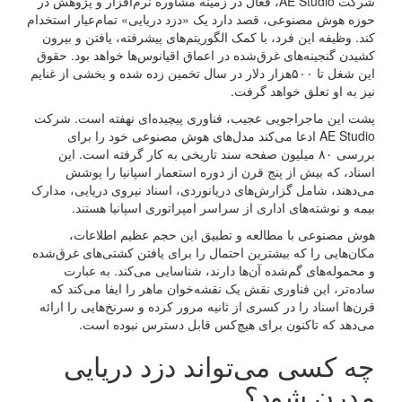
شرکت AE Studio، فعال در زمینه مشاوره نرم‌افزار و پژوهش در
حوزه هوش مصنوعی، قصد دارد یک «دزد دریایی» تمام‌عیار استخدام
کند. وظیفه این فرد، با کمک الگوریتم‌های پیشرفته، یافتن و بیرون
کشیدن گنجینه‌های غرق‌شده در اعماق اقیانوس‌ها خواهد بود. حقوق
این شغل تا ۵۰۰هزار دلار در سال تخمین زده شده و بخشی از غنایم
نیز به او تعلق خواهد گرفت.
پشت این ماجراجویی عجیب، فناوری پیچیده‌ای نهفته است. شرکت
AE Studio ادعا می‌کند مدل‌های هوش مصنوعی خود را برای
بررسی ۸۰ میلیون صفحه سند تاریخی به کار گرفته است. این
اسناد، که بیش از پنج قرن از دوره استعمار اسپانیا را پوشش
می‌دهند، شامل گزارش‌های دریانوردی، اسناد نیروی دریایی، مدارک
بیمه و نوشته‌های اداری از سراسر امپراتوری اسپانیا هستند.
هوش مصنوعی با مطالعه و تطبیق این حجم عظیم اطلاعات،
مکان‌هایی را که بیشترین احتمال را برای یافتن کشتی‌های غرق‌شده
و محموله‌های گم‌شده آن‌ها دارند، شناسایی می‌کند. به عبارت
ساده‌تر، این فناوری نقش یک نقشه‌خوان ماهر را ایفا می‌کند که
قرن‌ها اسناد را در کسری از ثانیه مرور کرده و سرنخ‌هایی را ارائه
می‌دهد که تاکنون برای هیچ‌کس قابل دسترس نبوده است.
چه کسی می‌تواند دزد دریایی
مدرن شود؟