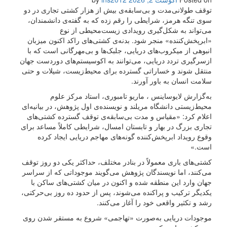
توقف طولانی‌مدت و بی‌سابقه‌ی بیش از هزار کشتی تجاری در دو
سوی تنگه هرمز، شرایطی را رقم زده که به گفته‌ی دانشمندان،
می‌تواند به شکل‌گیری رویدادی زیست‌محیطی از نوع
«ابرپخش‌کننده» منجر شود. بدنه‌ی کشتی‌های راکد اکنون میزبان
انبوهی از میکروب‌های دریایی، جلبک‌ها و بی‌مهرگانی است که با
ازسرگیری تردد دریایی، می‌توانند به اکوسیستم‌های دوردست جهان
منتقل شوند و خساراتی گسترده برای محیط‌زیست، شیلات و حتی
سلامت انسان به باور آورند.
به‌گزارش لایو‌ساینس ، ماریو تامبوری، استاد مرکز علوم
محیط‌زیستی دانشگاه مریلند و نویسنده‌ی اول پژوهش، در بیانیه‌ای
اعلام کرد: «مقیاس و مدت بی‌سابقه‌ی توقف گسترده کشتی‌های
تجاری بزرگ در بهار و تابستان امسال، شرایطی کاملاً مساعد برای
وقوع رویداد ابرپخش‌کننده گونه‌های مهاجم دریایی ایجاد کرده
است.»
کشتی‌های باری معمولاً در بنادر مختلف، حداکثر یکی دو روز توقف
می‌کنند، اما نویسندگان پژوهش می‌گویند موجوداتی که از سراسر
جهان وارد این منطقه شده و اکنون در میان کشتی‌های ساکن با
یکدیگر ترکیب و پراکنده می‌شوند، پس از حدود ده روز بی‌حرکتی،
رشد و تکثیر واقعی خود را آغاز می‌کنند.
موجودات دریایی به‌صورت «تهاجمی» شروع به مستقر شدن روی