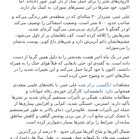
کاروان‌های شتر را برای حمل نمک از دل کویر عبور داده‌اند. اما
اکنون، خود شترها در این مسیرهای سوزان، به کمک نیاز دارند.
علی عمر، شتردار ۴۰ ساله‌ای که در منطقه‌ی عفر زندگی می‌کند و
صاحب حدود ۵۰۰ شتر است، وضعیت اسفناکی را توصیف می‌کند.
او در گفتگو با خبرگزاری بی‌بی‌سی می‌گوید گرمای شدید،
شترهایش را کلافه کرده است. کف پاهایشان پر از تاول می‌شود،
چشم‌هایشان دائم آبریزش دارد و شن‌های داغ کویر، پوست بدنشان
را می‌سوزاند.
عمر در یک ماه اخیر هشت بچه‌شتر را به دلیل همین گرما از دست
داده است. به گفته‌ی او، حتی بادهایی که قبلاً هوای خنک را به همراه
داشتند، اکنون با خود گرما حمل می‌کنند و این تغییرات شدید را در
سال‌های اخیر به وضوح حس کرده است.
مشاهدات
انگلیسی برای همه
علی عمر، با یافته‌های علمی متعددی
همخوانی دارد. دانشمندان، کارگران حوزه‌ی رفاه حیوانات و
مطالعات مختلف، همگی بر تأثیرات مستقیم گرمای شدید بر شترها
تأکید دارند: استرس، خستگی شدید، کم‌آبی و افزایش بیماری‌ها از
جمله این تأثیرات هستند. علاوه‌براین، دمای بالاتر به طور غیرمستقیم
با خشک کردن منابع آب، از بین بردن پوشش گیاهی و کاهش مناطق
سایه‌دار، شرایط را برای شترها بسیار دشوارتر کرده است.
شمال آفریقا و شاخ آفریقا میزبان حدود ۸۰ درصد از بزرگ‌ترین
جمعیت شترهای یک‌کوهانه جهان هستند. در طول سال‌ها، دامداران و