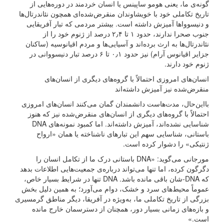
گونه‌ی ما، یعنی هومو ساپینس یا انسان خردمند در دوره‌هایی از
تاریخ تکاملی خود با خویشاوندان منقرض‌شده‌ای همچون نئاندرتال‌ها
و دنیسوواها آمیزش داشته است. بیشتر مردمی که تبار آفریقایی
جنوب صحرا ندارند، حدود ۱ تا ۲٫۴ درصد از ژنوم خود را از
نئاندرتال‌ها به ارث برده‌اند و آسیایی‌ها و مردم اقیانوسیه (ساکنان
جزایر اقیانوس آرام) نیز حدود ۰٫۱ تا ۶ درصد تبار دنیسووانی در
ژنوم خود دارند.
انسان‌های امروزی احتمالاً با گروه‌های دیگری از انسان‌های
منقرض‌شده نیز آمیزش داشته‌اند
با‌این‌حال، مدت‌هاست دانشمندان گمان می‌کنند انسان‌های امروزی
احتمالاً با گروه‌های دیگری از انسان‌های منقرض‌شده نیز که هنوز
شناسایی نشده‌اند، آمیزش داشته‌اند. اما کمبود نمونه‌های DNA
باستانی، شناسایی سهم این تبارهای ناشناخته یا همان «ارواح
ژنتیکی» را دشوار کرده است.
مورجانی می‌گوید: «DNA باستانی درک ما از تکامل انسان را
دگرگون کرده، اما تنها می‌تواند درباره‌ی جمعیت‌هایی اطلاعات بدهد
که DNA‌-شان باقی مانده باشد. DNA تنها در شرایط بسیار خاص،
عموماً محیط‌های سرد و خشک، دوام می‌آورد؛ به همین دلیل بخش
بزرگی از تاریخ تکاملی ما، به‌ویژه در آفریقا، دیگر مناطق گرمسیری
و بازه‌های زمانی بسیار دور، همچنان از دسترسمان خارج مانده
است.»