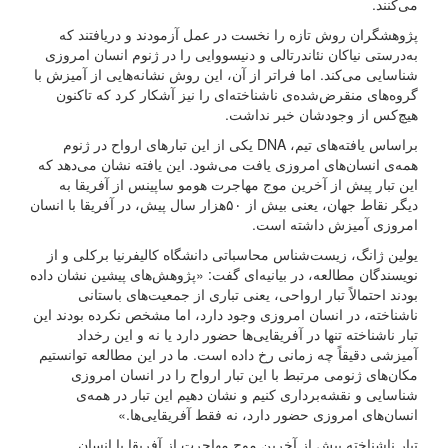
می‌کنند.
پژوهشگران روش تازه را نخست در عمل آزمودند و دریافتند که
به‌درستی نیاکان نئاندرتالی و دنیسووایی را در ژنوم انسان امروزی
شناسایی می‌کند. اما فراتر از آن، این روش نشانه‌هایی از آمیزش با
گروه‌های منقرض‌شده‌ی ناشناخته‌ای را نیز آشکار کرد که تاکنون
هیچ‌کس از وجودشان خبر نداشت.
براساس یافته‌های تیم، DNA یکی از این تبارهای ارواح در ژنوم
همه‌ی انسان‌های امروزی یافت می‌شود. این یافته نشان می‌دهد که
این تبار پیش از آخرین موج مهاجرت هومو ساپینس از آفریقا به
دیگر نقاط جهان، یعنی بیش از ۵۰هزار سال پیش، در آفریقا با انسان
امروزی آمیزش داشته است.
یولین ژانگ، زیست‌شناس محاسباتی دانشگاه کالیفرنیا برکلی و از
نویسندگان مطالعه، در بیانیه‌ای گفت: «پژوهش‌های پیشین نشان داده
بودند احتمالاً تبار ارواحی، یعنی تباری از جمعیت‌های باستانی
ناشناخته، در انسان امروزی وجود دارد، اما مشخص نکرده بودند این
تبار ناشناخته تنها در آفریقایی‌ها حضور دارد یا نه و این رخداد
آمیزشی دقیقاً چه زمانی رخ داده است. ما در این مطالعه توانستیم
مکان‌های ژنومی مرتبط با این تبار ارواح را در انسان امروزی
شناسایی و نقشه‌برداری کنیم و نشان دهیم این تبار در همه‌ی
انسان‌های امروزی حضور دارد، نه فقط آفریقایی‌ها.»
تبار ناشناخته پیش از آخرین موج مهاجرت از آفریقا با انسان