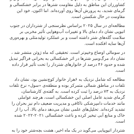
کشاورزان این مناطق به دلیل مقاومت شترها در برابر خشکسالی و
گرمای شدید، به پرورش آن‌ها روی آورده‌اند. اما اکنون، خود این
مقاومت در حال شکستن است.
مطالعه‌ای در سال ۲۰۲۵ براساس نظرسنجی از شترداران در جنوب
اتیوپی نشان داد دمای بالا و تغییرات آب‌وهوایی تأثیر مخربی بر
سلامت گله‌های شتر داشته است و بر عملکرد تولیدمثلی و بهره‌وری
آن‌ها سایه افکنده است.
در سومالی اوضاع وخیم‌تر است. تحقیقی که ماه ژوئن منتشر شد ،
نشان داد مرگ‌ومیر شترها در اثر خشکسالی به بحرانی فراگیر تبدیل
شده و حدود ۴۶ درصد از خانوارهای شتردار را تحت تأثیر قرار داده
است.
مطالعه که شامل نزدیک به ۶هزار خانوار کوچ‌نشین بود، نشان داد
تلفات در مناطق شمالی متمرکز بوده و منطقه‌ی «سول» نرخ تلفات
نزدیک به ۷۳ درصد را ثبت کرده است. به گفته‌ی کارشناسان،
گرمای شدید عامل اصلی این خشکسالی است، هرچند عواملی
مانند خدمات دامپزشکی ناکافی و مدیریت ضعیف دام نیز بحران را
تشدید کرده‌اند. تحلیل‌های علمی نشان می‌دهد دمای بالا، آب را از
خاک و منابع آبی تبخیر کرده و باعث خشکسالی ۲۰۲۱-۲۰۲۲ شده
است.
شتردار اتیوپیایی می‌گوید در یک ماه اخیر، هشت بچه‌شتر خود را به