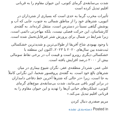
شدت بی‌سابقه‌ی گرمای کنونی، این حیوان مقاوم را به قربانی
اقلیم تبدیل کرده است
تأثیرات مخرب گرما به حدی است که بسیاری از شترداران در
اتیوپی، شترهای خود را از مناطق شمالی به جنوب، جایی که آب و
پوشش گیاهی نسبتاً در دسترس است، منتقل کرده‌اند. به گفته‌ی
کارشناسان، این حرکت فصلی نیست، بلکه مهاجرتی دائمی است،
زیرا شرایط در شمال برای پرورش شتر غیرقابل‌تحمل شده است.
با وجود بهبودی شاخ آفریقا از طولانی‌ترین و شدیدترین خشکسالی
ثبت‌شده بین سال‌های ۲۰۲۰ تا ۲۰۲۳، اکنون این منطقه با
خشکسالی دیگری روبرو است و قیمت آب در برخی نقاط سومالی
بیش از ۲۰۰۰ درصد افزایش یافته است.
علی عمر، شتردار منطقه‌ی عفر، نگران شیوع بیماری در میان
شترهای بالغ خود است. به گفته‌ی پروفسور شحما، این نگرانی کاملاً
به جا است، زیرا «در حالی که شترها آخرین خط دفاعی دامداران
در برابر کویر باقی می‌مانند، شدت بی‌سابقه‌ی موج‌های گرمای
کنونی، عملکردهای حیاتی آن‌ها را تهدید و این حیوان مقاوم را به
قربانی اقلیم تبدیل می‌کند.»
مریم صفدری دنبال کردن
Posted in
دسته‌بندی نشده