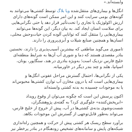
وابسته‌اند.»
انگل‌ها و بیماری‌های منتقل‌شده
ویا بلاگ
توسط کشتی‌ها می‌توانند به
گونه‌های بومی سرایت کنند و این امر ممکن است گونه‌های دارای
ارزش اکولوژیک یا تجاری را تحت‌تأثیر قرار دهد یا حتی نگرانی‌هایی
برای سلامت انسان ایجاد کند. به بیان دیگر، این گونه‌ها می‌توانند
بیماری‌هایی را منتقل کنند که توانایی آلوده کردن حیات‌وحش محلی،
انسان‌ها و همچنین صنایع شیلات و آبزی‌پروری را دارند.
تامبوری می‌گوید مناطقی که بیشترین آسیب‌پذیری را دارند، نخستین
بنادر مقصدی هستند که دما و شوری آب آن‌ها به شرایط منطقه‌ای
خلیج فارس نزدیک است؛ به‌ویژه بنادری در هند، سنگاپور، یونان،
اسپانیا، هلند و چند بندر دیگر در خاورمیانه.
یکی از نگرانی‌ها، احتمال گسترش مراحل عفونی انگل‌ها و
بیماری‌هایی است که یا درون مخازن آب توازن کشتی‌ها محبوس‌اند
یا به موجودات چسبیده به بدنه کشتی وابسته‌اند
اکنون پرسش این است که چگونه می‌توان از وقوع رویداد
«ابرپخش‌کننده» جلوگیری کرد؟ به گفته‌ی پژوهشگران،
شست‌وشوی بدنه‌ی کشتی‌ها در آب، پیش از خروج از خلیج فارس،
می‌تواند به‌طور قابل‌توجهی از گسترش این موجودات بکاهد.
برآورد سطح ریسک هر کشتی پیش از حرکت و همچنین راه‌اندازی
شبکه‌های پایش و سامانه‌های تشخیص زودهنگام در بنادر پرخطر نیز