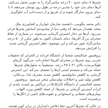
شترها تا دمای حدود ۴۰ درجه سانتی‌گراد را به خوبی تحمل می‌کنند.
آن‌ها دمای بدن خود را چندین درجه در طول روز نوسان می‌دهند تا با
دمای بیرون سازگار شوند و از تعریق و از دست‌دادن آب جلوگیری
کنند.
دکتر محمد بنگومی، دانشمند سازمان خواربار و کشاورزی ملل
متحد، هشدار می‌دهد که وقتی دما از محدوده‌ی آسایش شترها فراتر
می‌رود، آن‌ها نیز دچار استرس گرمایی می‌شوند. در بسیاری از نقاط
صحرای بزرگ آفریقا، دمای تابستان اکنون به طور مکرر از ۵۰ درجه
سانتی‌گراد عبور می‌کند و این موضوع، خطر استرس گرمایی شدید
را افزایش می‌دهد.
پروفسور عبدالمجید شحما از دانشگاه غردایه در الجزایر که تحقیقات
تجربی روی شترها در صحرای آفریقا انجام داده، می‌گوید گرمای
طولانی‌مدت بالای ۴۱ تا ۴۵ درجه، مستقیماً به سلول‌های شترها
حمله می‌کند و سیستم ایمنی آن‌ها را تضعیف می‌کند. این استرس
گرمایی به کاهش متابولیسم، کاهش شدید مصرف غذا، بی‌حالی،
کاهش تولید شیر و اختلالات تولیدمثلی منجر می‌شود. پروفسور
محمد الخاسمی از دانشگاه کازابلانکا در مراکش نیز لیست بلندی از
اثرات استرس گرمایی بر شترها، از جمله کاهش وزن، التهاب،
بیماری‌های عضلانی و استخوانی و عفونت‌های ناشی از انگل‌ها را
برشمرده است.
در حالی که شترها آخرین خط دفاعی دامداران در برابر کویر هستند،