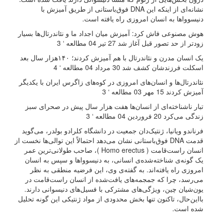
نشانه‌ای از اینکه این DNA فوق‌باستانی از طریق آمیزش با
دنیسوواها به انسان امروزی راه یافته است.
هوش مصنوعی فاش کرد: آمیزش میان اجداد ما و نئاندرتال‌ها بسیار
زودتر از حد تصور قبل آغاز شد 27 تیر 04 مطالعه ‘ 3
یک انسان مدرن و نئاندرتال با هم آمیزش کردند؛ ۱۴۰هزار سال بعد
اسکلت فرزندشان کشف شد 30 مرداد 04 مطالعه ‘ 4
نئاندرتال‌ها و انسان‌های امروزی در کوه‌های زاگرس ایران با یکدیگر
آمیزش کردند 15 مهر 03 مطالعه ‘ 3
تبار ناشناخته‌ای از انسان‌ها هفت هزار سال پیش در صحرای سبز
زندگی می‌کرد 20 فروردین 04 مطالعه ‘ 3
فرناندو ویانیا، ژنتیک‌دان جمعیت در دانشگاه کلرادو بولدر، می‌گوید
قدمت DNA فوق‌باستانی نشان می‌دهد احتمالاً این توالی‌ها نخست از
انسان راست‌قامت ( Homo erectus )، صاحب طولانی‌ترین عمر
یک گونه‌ی شناخته‌شده‌ی انسانی، به دنیسوواها و سپس به انسان
امروزی راه یافته‌اند. به گفته‌ی وی، این فرضیه منطقی به نظر
می‌رسد، چرا که جمجمه‌های یافت‌شده از انسان راست‌قامت در
یون‌شیان چین، ویژگی‌های مشترکی با فسیل‌های دنیسوانی دارند.
با‌این‌حال، تاکنون تنها بخش محدودی از مواد ژنتیکی این گونه تحلیل
شده است.