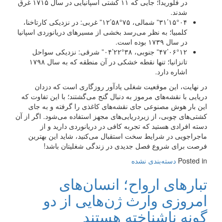
در فلوریدا؛ جایی که ۱۱ کشتی اسپانیایی در سال ۱۷۱۵ غرق
شدند.
۱۵°۰۴’۳۱” شمالی، ۷۵°۵۸’۱۲” غربی: در نزدیکی کارتاخنا،
کلمبیا؛ به نظر می‌رسد بخشی از مسیرهای دریانوردی اسپانیا
در سال ۱۷۳۹ بوده است.
۰۶°۱۲’۴۷” جنوبی، ۳۸°۲۲’۰۴” شرقی: نزدیکی سواحل
تانزانیا؛ تنها نقطه خشکی در آن منطقه که به سال ۱۷۹۸
اشاره دارد.
در نهایت، این موقعیت شغلی یادآور روزگاری است که دزدان
دریایی با نقشه‌های مرموز به دنبال گنج می‌گشتند؛ با این تفاوت که
این بار هوش مصنوعی جای نقشه‌های کاغذی را گرفته و به جای
کشتی‌های چوبی، از زیردریایی‌های مجهز استفاده می‌شود. اگر از آن
دسته افرادی هستید که تجربه کافی در دریانوردی دارید و از
ماجراجویی در شرایط سخت استقبال می‌کنید، شاید این بهترین
فرصت برای شروع فصل جدیدی در زندگی شغلیتان باشد!
Posted in
دسته‌بندی نشده
تبارهای ارواح؛ انسان‌های
امروزی وارث ژن‌هایی از دو
گونه ناشناخته هستند